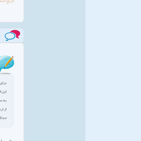
تاریخ انتش
برای 
این ف
به سو
از ار
حداکثر 