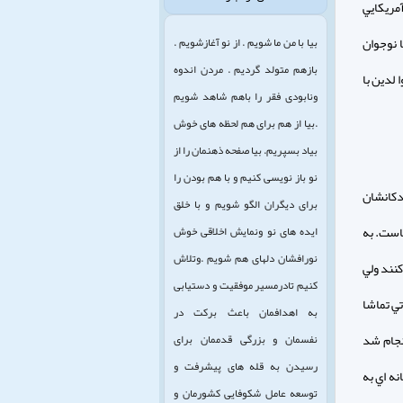
مريكايي
 نوجوان
بیا با من ما شویم . از نو آغازشویم .
بازهم متولد گردیم . مردن اندوه
 لدين با
ونابودی فقر را باهم شاهد شویم
.بیا از هم برای هم لحظه های خوش
بیاد بسپریم. بیا صفحه ذهنمان را از
نو باز نویسی کنیم و با هم بودن را
دكانشان
برای دیگران الگو شویم و با خلق
است. به
ایده های نو ونمایش اخلاقی خوش
نورافشان دلهای هم شویم .وتلاش
نند ولي
کنیم تادرمسیر موفقیت و دستیابی
تي تماشا
به اهدافمان باعث برکت در
انجام شد
نفسمان و بزرگی قدممان برای
رسیدن به قله های پیشرفت و
ه اي به
توسعه عامل شکوفایی کشورمان و