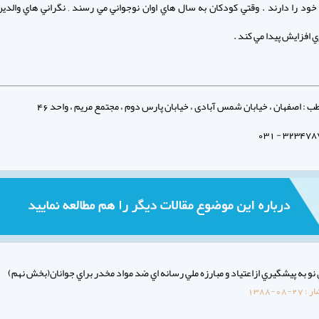
خود را دارند . وقتي كودكان به سال هاي اوان نوجواني مي رسند , نگراني هاي والدين
افزايش پيدا مي كند .
: اصفهان ، خیابان شمس آبادی ، خیابان پارس دوم ، مجتمع مریم ، واحد 46
و به پيشگيري ازاعتياد و مبارزه ملي رسانه اي ضد مواد مخدر براي جوانان(بخش نهم)
ار :
1388-08-27