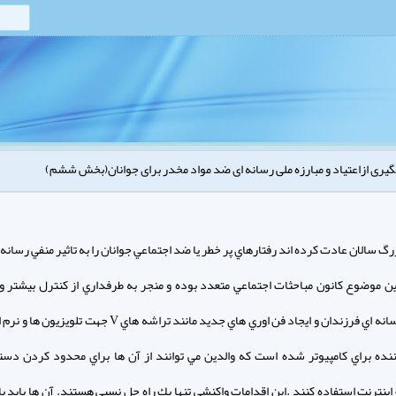
یری ازاعتیاد و مبارزه ملی رسانه ای ضد مواد مخدر برای جوانان(بخش ششم)
رگ سالان عادت كرده اند رفتارهاي پر خطر يا ضد اجتماعي جوانان را به تاثير منفي رسانه ه
ين موضوع كانون مباحثات اجتماعي متعدد بوده و منجر به طرفداري از كنترل بيشتر وا
عادات رسانه اي فرزندان و ايجاد فن اوري هاي جديد مانند تراشه هاي V جهت ت
نده براي كامپيوتر شده است كه والدين مي توانند از آن ها براي محدود كردن دس
اينترنت استفاده كنند .اين اقدامات واكنشي تنها يك راه حل نسبي هستند. آن ها بايد ب