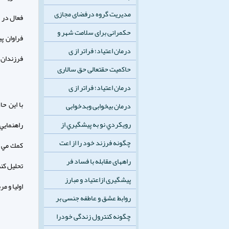
مدیریت گروه درفضای مجازی
فعال در 
حکمرانی برای سلامت شهر و
فراوان پ
درمان اعتیاد؛ فراتر از ی
فرزندان ,
حاکمیت حقتعالی حق سالاری
درمان اعتیاد؛ فراتر از ی
با اين حا
درمان بیخوابی وبدخوابی
رويكردي نو به پيشگيري از
راهنمايي
چگونه فرزند خود را از اعت
كمك مي كن
راههای مقابله با فساد فر
تحليل كنن
پیشگیری ازاعتیاد و مبارز
اوليا و م
روابط عشق و عاطفه جنسی بر
چگونه کنترول زندگی خودرا