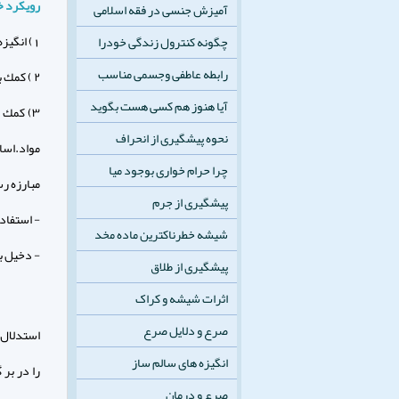
رويكرد خ
آمیزش جنسی در فقه اسلامی
1) انگيزه دادن به والدين براي كنترل نزديكتر ميزان استفاده فرزند آن ها از رسانه ها
چگونه کنترول زندگی خودرا
رابطه عاطفی وجسمی مناسب
۲ ) كمك به والدين براي استفاده از بحث هاي مربوط به محتواي رسان هها براي پيشبرد الگوهاي سالم ارتباط
آیا هنوز هم کسی هست بگوید
۳) كمك 
نحوه پیشگیری از انحراف
مواد.اساس
چرا حرام خواری بوجود میا
مبارزه رس
پیشگیری از جرم
- استفاده
شیشه خطرناکترین ماده مخد
- دخيل ب
پیشگیری از طلاق
اثرات شیشه و کراک
صرع و دلایل صرع
استدلال 
انگیزه های سالم ساز
را در بر
صرع و درمان