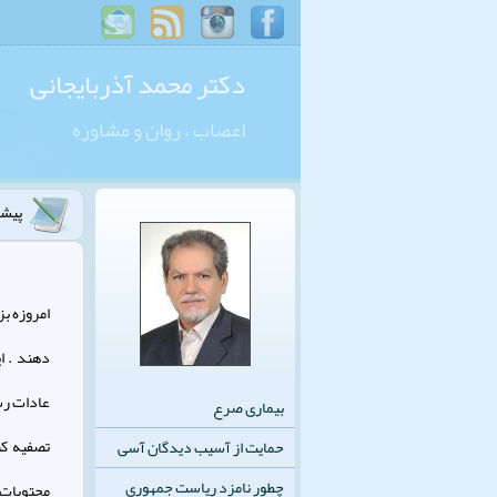
دکتر محمد آذربایجانی
اعصاب ، روان و مشاوره
پیشگ
امروزه بز
دهند . ا
بیماری صرع
تصفيه كن
حمایت از آسیب دیدگان آسی
چطور نامزد ریاست جمهوری
محتويات 