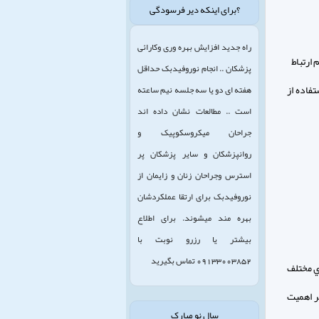
؟برای اینکه دیر فرسودگی
راه جدید افزایش بهره وری وکارائی
پزشکان .. انجام نوروفیدبک حداقل
فاده از
هفته ای دو یا سه جلسه نیم ساعته
است .. مطالعات نشان داده اند
جراحان میکروسکوپیک و
روانپزشکان و سایر پزشکان پر
استرس وجراحان زنان و زایمان از
نوروفیدبک برای ارتقا عملکردشان
بهره مند میشوند. برای اطلاع
بیشتر یا رزرو نوبت با
09133003852 تماس بگیرید
ي مختلف
ر اهميت
سال نو مبارک