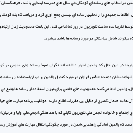
دن در انتخاب هاي رسانه اي كودكان طي سال هاي مدرسه ابتدايي باشد . فرهنگستان آ
 , اطلاعات جديدي را از تحقيق رسانه اي نيلسن جمع آوري كرد و دريافت كه يك كودك يا
وسط تقريبا سه ساعت تلويزيون در روز تماشا مي كند . اين باعث محدوديت زمان ارتباط وا
ه ميتواند شامل مباحثاتي در مورد رسانه ها باشد, ميشود.
نيازها در عين حال كه والدين اظهار داشته اند نگران نفوذ رسانه هاي عمومي بر كو
شواهد نشان دهنده تناقض فراوان در مورد كنترل والدين بر ميزان استفاده از رسانه ه
ال، والدين ادعا مي كنند محدوديت هاي خاصي براي ميزان استفاده از رسانه ها وضع مي ك
ن ها به احتمال كمتري از دلايل اين مقررات اطلاع دارند .موفقيت برنامه مهارت هاي حيا
 اجتماع و خانواده انجمن ملي تلويزيون كابلي كه با هماهنگي انجمي ملي اوليا و مربيان 
دهد كه والدين آمادگي راهنمايي شدن در مورد چگونگي انتقال مهارت هاي آموزش رسان