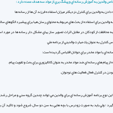
اص والدين به آموزش رسانه اي و پيشگ يري از مواد سه هدف عمده دارد :
به محافظت از كودكان در مقابل اثرات تصوير ساز يهاي مشكل دار رسانه ها در مورد است
 كنترل به عنوان يك مهارت والديني از برنامه ملي
انه اي با مواد مخدر براي جوانان اقتباس گرديده است:
 از پيام هاي رسانه اي ضد مواد مخدر به عنوان كاتاليزوري براي بحث و تقويت پيام.
ودن در كنترل فعال فعاليت هاي نوجوان.
اين نوع برنامه آموزش رسانه اي براي والدين مي تواند چندين گروه سني و مراحل رشد
 گيرد ؛ ولي بايد به صورت زودرس با بچه هايي به سن دو سال شروع شود و تاكيد آن ب