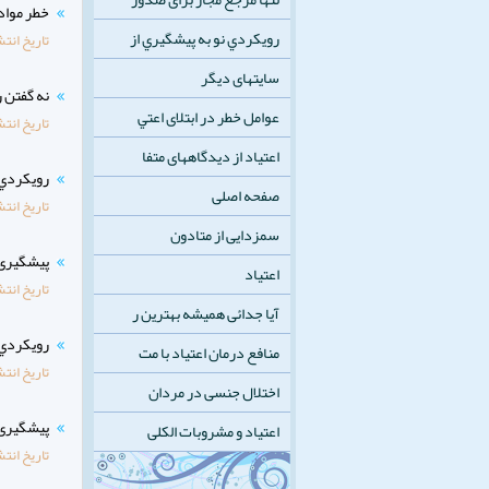
خطر مواد
رويكردي نو به پيشگيري از
تاریخ انتش
سایتهای دیگر
نه گفتن 
عوامل خطر در ابتلای اعتي
تاریخ انتش
اعتیاد از دیدگاههای متفا
رويكردي ن
صفحه اصلی
تاریخ انتش
سمزدایی از متادون
پیشگیری ا
اعتیاد
تاریخ انتش
آیا جدائی همیشه بهترین ر
رويكردي 
منافع درمان اعتیاد با مت
تاریخ انتش
اختلال جنسی در مردان
پیشگیری 
اعتیاد و مشروبات الکلی
تاریخ انتش