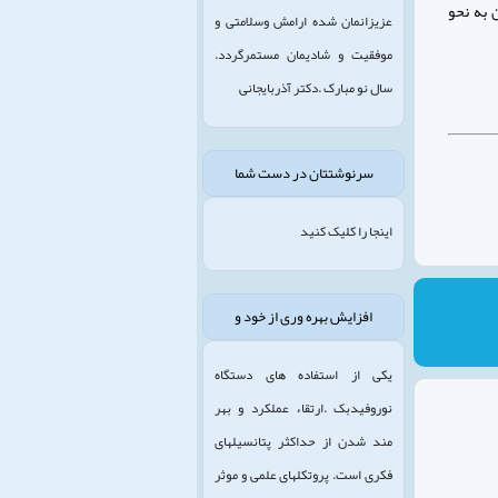
 به نحو
عزیزانمان شده ارامش وسلامتی و
موفقیت و شادیمان مستمرگردد.
سال نو مبارک .دکتر آذربایجانی
سرنوشتتان در دست شما
اینجا را کلیک کنید
افزایش بهره وری از خود و
یکی از استفاده های دستگاه
نوروفیدبک .ارتقاء عملکرد و بهر
مند شدن از حداکثر پتانسیلهای
فکری است. پروتکلهای علمی و موثر