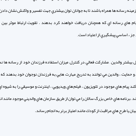
زمينه رسانه ها همراه باشند تا به جوانان توان بيشتري جهت تفسير و واكنش نشان دادن
يام هاي رسانه اي كه همچنان دريافت خواهند كرد بدهند . تقويت ارتباط موثر بين و
 جز ء اساسي پيشگيري از اعتياد است ,
ل بيشتر والدين , مشاركت فعالي در كنترل ميزان استفاده فرزندان خود از رسانه ها ندا
 و حمايت ، والدين مي توانند به تدريج مهارت هايي به فرزندان نوجوان خود بدهند كه ب
د پيام هاي موجود در تلويزيون ، فيلم هاي ويديويي ، اينترنت و موسيقي را به شيوه اي
د .برنامه هاي خاص بزرگ سالان را مي توان از طريق سازمان هاي والديني موجود مانند ا
ربيان يا طرح هاي مراقبت از كودك مانند امتياز برتر به انجام رساند.