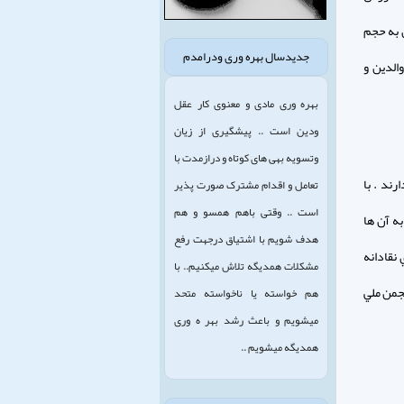
 به حجم
جدیدسال بهره وری ودرامدم
الدين و
بهره وری مادی و معنوی کار عقل
ودین است .. پیشگیری از زیان
وتسویه بهی های کوتاه و درازمدت با
رند . با
تعامل و اقدام مشترک صورت پذیر
است .. وقتی باهم همسو و هم
ه آن ها
هدف شویم با اشتیاق درجهت رفع
 نقادانه
مشکلات همدیگه تلاش میکنیم.. با
نجمن ملي
هم خواسته یا ناخواسته متحد
میشویم و باعث رشد بهر ه وری
همدیگه میشویم ..