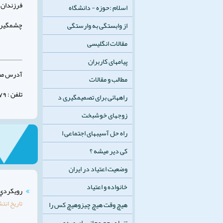
فرزندان 
اسلام :حوزه - دانشگاه
چشمگيري 
از وابستگی به وارستگی
مقالات انگلیسی
پیامهای کاربران
آدرس مطب 
مطالب و مقالات
تلفن : 32347879 - 031
راههائی برای تصمیمگیری د
زوجهای خوشبخت
راه حل آسيبهای اجتماعی ا
کی دیر میشه ؟
وضعیت اعتیاد در ایران
خانواده و اعتیاد
رويكردي ن
تاریخ انتش
هیچ وقت هیچ چیزوهیچ کس را
تنها مرجع مجاز برای صدور