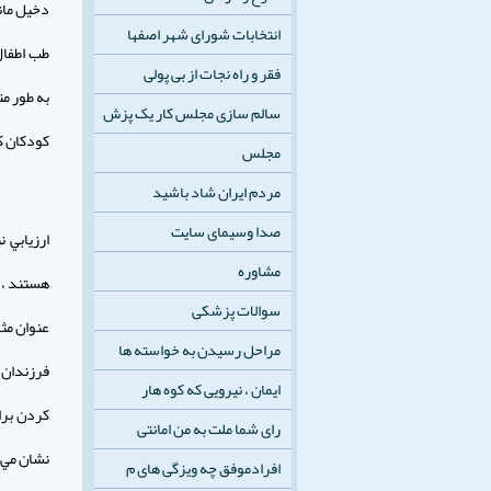
دخيل مان
انتخابات شورای شهر اصفها
طب اطفال
فقر و راه نجات از بی پولی
به طور مت
سالم سازی مجلس کار یک پزش
كودكان ك
مجلس
مردم ایران شاد باشید
صدا وسیمای سایت
ارزيابي 
مشاوره
هستند ، 
سوالات پزشکی
عنوان مث
مراحل رسیدن به خواسته ها
فرزندان آ
ایمان ، نیرویی که کوه هار
كردن براي
رای شما ملت به من امانتی
نشان مي 
افرادموفق چه ویزگی های م