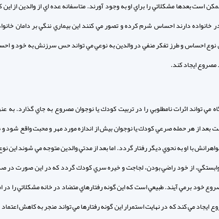
كن است بعدها مشكلاتي را براي او به وجود آورند. متاسفانه عده اي از والدين از اين 
 خانواده دارند احساس شرم كرده و تصور مي كنند اين بيماري ننگي بر دامان خانوا
 نوع احساس و طرز تفكر منفي در والدين به نوعي مي تواند حس سرزنش به خود و احس
 مصروع ايجاد كند.
اه مي تواند اثرات نامطلوبي را در تربيت كودك يا نوجوان مصروع به جاي گذارد. به عنو
 بعد از هر حمله صرعي كودك يا نوجوان بيش از اندازه مورد مهر و محبت واقع شود و 
واهرانش با او به نحوي ديگر رفتار گردد. اما بعد از مدتي والدين متوجه مي شوند اين نوع
وابستگي، از خود راضي بودن، لجاجت و خيره سري كودك گردد كه در اين صورت در صد
وع خود برمي آيند. طبيعي است كه اين گونه رفتارهاي متضاد در خانه مشكلاتي را در ام
 ايجاد مي كند كه در نهايت استمرار اين گونه رفتارها مي تواند منجر به كاهش اعتماد