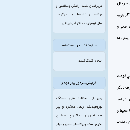
ه هرحال
عزیزانمان شده ارامش وسلامتی و
فريني و
موفقیت و شادیمان مستمرگردد.
سال نو مبارک .دکتر آذربایجانی
رماني و
 روش ها
سرنوشتتان در دست شما
اینجا را کلیک کنید
ابي كودك
افزایش بهره وری از خود و
رف ديگر
یکی از استفاده های دستگاه
ا در امر
نوروفیدبک .ارتقاء عملکرد و بهر
 محيط و
مند شدن از حداکثر پتانسیلهای
ن داشته
فکری است. پروتکلهای علمی و موثر