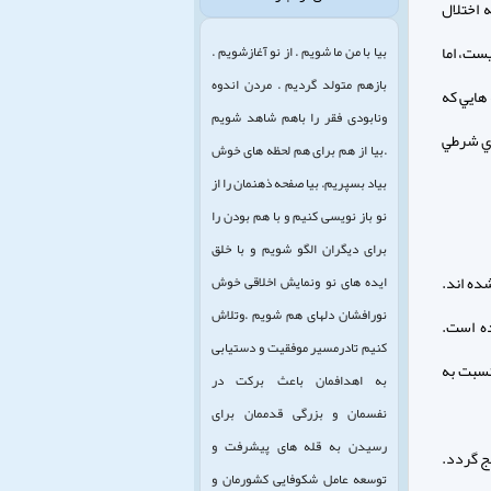
 اختلال
ست، اما
بیا با من ما شویم . از نو آغازشویم .
بازهم متولد گردیم . مردن اندوه
هايي كه
ونابودی فقر را باهم شاهد شویم
اي شرطي
.بیا از هم برای هم لحظه های خوش
بیاد بسپریم. بیا صفحه ذهنمان را از
نو باز نویسی کنیم و با هم بودن را
برای دیگران الگو شویم و با خلق
ده اند.
ایده های نو ونمایش اخلاقی خوش
نورافشان دلهای هم شویم .وتلاش
ه است.
کنیم تادرمسیر موفقیت و دستیابی
نسبت به
به اهدافمان باعث برکت در
نفسمان و بزرگی قدممان برای
رسیدن به قله های پیشرفت و
ج گردد.
توسعه عامل شکوفایی کشورمان و