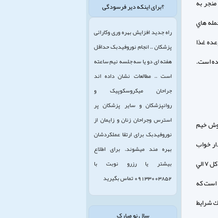
منجر به
؟برای اینکه دیر فرسودگی
مله هاي
راه جدید افزایش بهره وری وکارائی
عده غذا
پزشکان .. انجام نوروفیدبک حداقل
ده است.
هفته ای دو یا سه جلسه نیم ساعته
است .. مطالعات نشان داده اند
جراحان میکروسکوپیک و
روانپزشکان و سایر پزشکان پر
استرس وجراحان زنان و زایمان از
خوش خيم
نوروفیدبک برای ارتقا عملکردشان
ار خواب
بهره مند میشوند. برای اطلاع
مورد نياز از بيماري به بيماري ديگر حتي بين كودكان و نوجوانان و بزرگسالان نيز متفاوت است. در كل ۷ الي
بیشتر یا رزرو نوبت با
09133003852 تماس بگیرید
 است كه
ك شرايط
سال نو مبارک