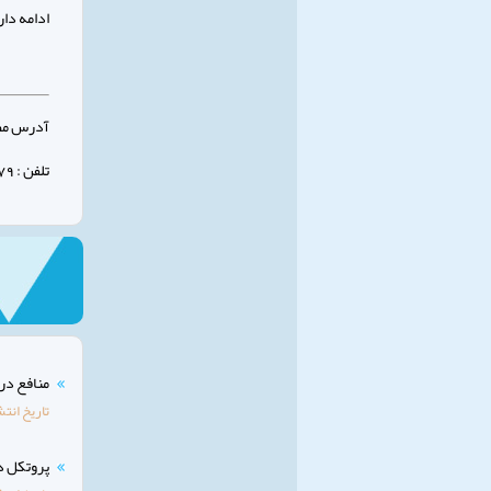
ادامه دارد
آدرس مطب 
تلفن : 32347879 - 031
منافع درم
تاریخ انتش
پروتکل در