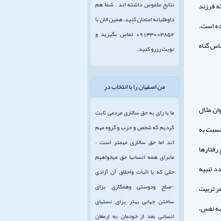
نتایج ملموس داشته اند . شما هم
كه فرزند
داوطلبانه امتحان کنید. همین الان با
ده است.
09133003852 تماس بگیرید و
اس گناه
نوبت رزرو کنید.
من اصفهان را با انتخاب در
ان مثال
ما با رای به حق سالاری مردمی ثابت
کردیم که شخص و حزب و گروه مهم
نسبت به
اند اما حق سالاری مهمتر است .
 رفتارها
مابرای همه انسانها حق میخواهیم
د تنبيه
حقی که با اثبات واحقاق آن آزادی
-صلح ودوستی وهمکاری برای
ر تربيت
ساختن جهانی بهتر برای نسلهای
 به نفس،
انسانی بعد از خودمان به ارمغان