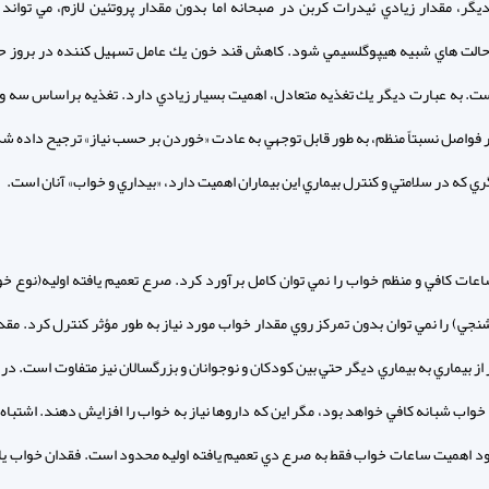
يگر، مقدار زيادي ئيدرات كربن در صبحانه اما بدون مقدار پروتئين لازم، مي تواند 
الت هاي شبيه هيپوگلسيمي شود. كاهش قند خون يك عامل تسهيل كننده در بروز ح
. به عبارت ديگر يك تغذيه متعادل، اهميت بسيار زيادي دارد. تغذيه براساس سه و
ر فواصل نسبتاً منظم، به طور قابل توجهي به عادت «خوردن بر حسب نياز» ترجيح داده ش
ي كه در سلامتي و كنترل بيماري اين بيماران اهميت دارد، «بيداري و خواب» آنان است.
عات كافي و منظم خواب را نمي توان كامل برآورد كرد. صرع تعميم يافته اوليه(نوع 
شنجي) را نمي توان بدون تمركز روي مقدار خواب مورد نياز به طور مؤثر كنترل كرد. مقد
خواب شبانه كافي خواهد بود، مگر اين كه داروها نياز به خواب را افزايش دهند. اشتباه
اهميت ساعات خواب فقط به صرع دي تعميم يافته اوليه محدود است. فقدان خواب ي