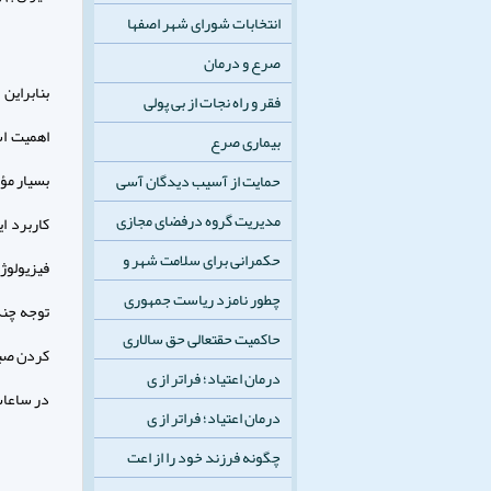
انتخابات شورای شهر اصفها
صرع و درمان
بنابراين
فقر و راه نجات از بی پولی
اهميت اس
بیماری صرع
بسيار مؤث
حمایت از آسیب دیدگان آسی
مدیریت گروه درفضای مجازی
كاربرد ا
حکمرانی برای سلامت شهر و
فيزيولوژ
چطور نامزد ریاست جمهوری
توجه چند
حاکمیت حقتعالی حق سالاری
كردن صبحا
درمان اعتیاد؛ فراتر از ی
در ساعا
درمان اعتیاد؛ فراتر از ی
چگونه فرزند خود را از اعت