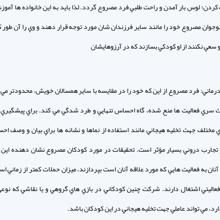
كردن؛ لوس بار آمدن و راحت طلبي فرد مصروع گردد. لذا بايد به اين خانواده ها آموزش
وجوان مصروع خود را مانند ساير فرزندان شان مورد توجه قرار دهند و وي را آن طور
 سعي نكنند از او كودكي بسازند كه در آرزوهايشان
 درماني: فرد مصروع از اين كه خود را در مقايسه با ساير همسالان خويش، محدودتر مي ب
ك سري فعاليت ها منع شده، گاه احساس تنهايي و طرد شدگي مي كند. براي پيشگيري 
مختلف جهت تخليه هيجاني مانند استفاده از نماها و نشانه ها براي بيان و وصف اح
تجارب دروني بسيار مؤثر است. تحقيقات در مورد كودكان مصروع نشان دهنده اين
نان به فعاليت هايي كه مورد علاقه آنان است بپردازند، ميزان حملات كمتر از زماني ا
 فعاليتي اشتغال دارند. شركت چنين كودكاني در بازي هاي گروهي و يا نقاشي كه نوع
رد، مي تواند عاملي جهت تخليه هيجاني در اين كودكان باشد.