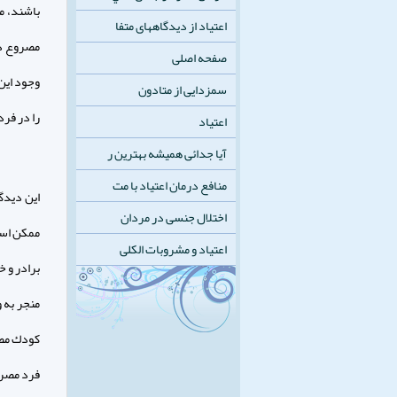
باشند، مم
اعتیاد از دیدگاههای متفا
مصروع در
صفحه اصلی
وجود اين
سمزدایی از متادون
را در فرد
اعتیاد
آیا جدائی همیشه بهترین ر
منافع درمان اعتیاد با مت
اين ديدگ
اختلال جنسی در مردان
ممكن است
اعتیاد و مشروبات الکلی
برادر و خ
منجر به 
كودك مصر
فرد مصروع