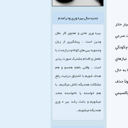
جدیدسال بهره وری ودرامدم
ار حائز
بهره وری مادی و معنوی کار عقل
ات صرعي
ودین است .. پیشگیری از زیان
ه چگونگي
وتسویه بهی های کوتاه و درازمدت با
نيازهاي
تعامل و اقدام مشترک صورت پذیر
است .. وقتی باهم همسو و هم
 به حال
هدف شویم با اشتیاق درجهت رفع
لاً حذف
مشکلات همدیگه تلاش میکنیم.. با
پوگلسيمي
هم خواسته یا ناخواسته متحد
میشویم و باعث رشد بهر ه وری
همدیگه میشویم ..