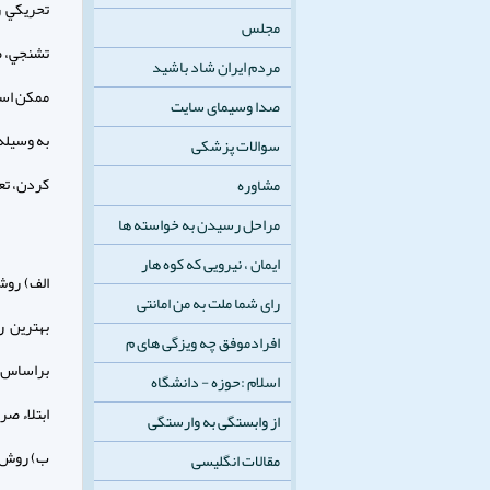
تحريكي ر
مجلس
تشنجي، ص
مردم ایران شاد باشید
ممكن است
صدا وسیمای سایت
به وسيله
سوالات پزشکی
كردن، تع
مشاوره
مراحل رسیدن به خواسته ها
ایمان ، نیرویی که کوه هار
الف) روش
رای شما ملت به من امانتی
بهترين 
افرادموفق چه ویزگی های م
براساس ا
اسلام :حوزه - دانشگاه
ابتلاء صر
از وابستگی به وارستگی
ب) روش ه
مقالات انگلیسی