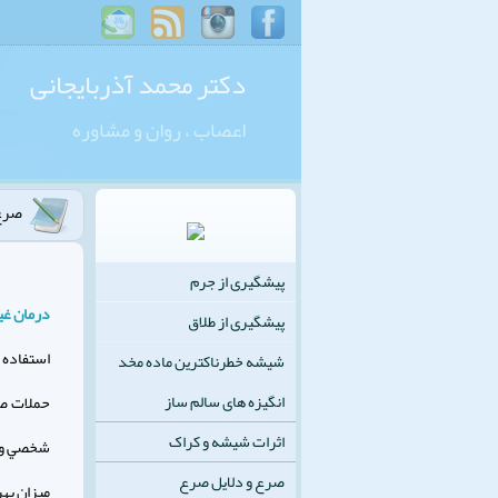
دکتر محمد آذربایجانی
اعصاب ، روان و مشاوره
صرع 
پیشگیری از جرم
درمان غي
پیشگیری از طلاق
استفاده 
شیشه خطرناکترین ماده مخد
انگیزه های سالم ساز
حملات صر
اثرات شیشه و کراک
شخصي و ش
صرع و دلایل صرع
ميزان به