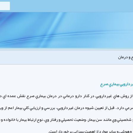
و درمان
ردارويي بيماري صرع
از روش هاي غيردارويي در كنار دارو درماني در درمان بيماري صرع نقش عمده اي د
عي دارد. قبل از تعيين شيوه درمان غيردارويي، بررسي و ارزيابي كلي بيمار اعم از وي
خصيتي وي مانند سن بيمار، وضعيت تحصيلي و رفتار وي، نوع ارتباط بيمار با خانواده و 
ره هوشي و ساير موارد از اهميت بسزايي برخوردار است.