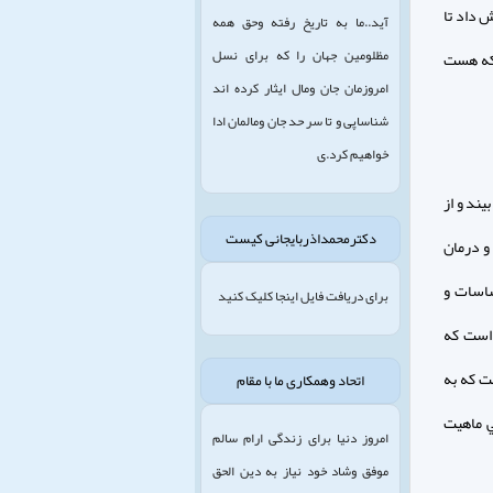
 داد تا
آید..ما به تاریخ رفته وحق همه
مظلومین جهان را که برای نسل
 كه هست
امروزمان جان ومال ایثار کرده اند
شناساپی و تا سر حد جان ومالمان ادا
خواهیم کرد.ی
يند و از
دکترمحمداذربایجانی کیست
و درمان
ساسات و
برای دریافت فایل اینجا کلیک کنید
 است كه
ست كه به
اتحاد وهمکاری ما با مقام
ي ماهيت
امروز دنیا برای زندگی ارام سالم
موفق وشاد خود نیاز به دین الحق