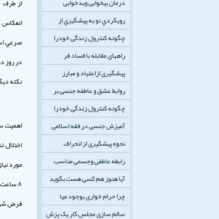
درمان بیخوابی وبدخوابی
از طرف د
رويكردي نو به پيشگيري از
انعكاس ح
چگونه کنترول زندگی خودرا
صرعي است
راههای مقابله با فساد فر
در روز د
پیشگیری ازاعتیاد و مبارز
نكته ديگر
روابط عشق و عاطفه جنسی بر
چگونه کنترول زندگی خودرا
اهميت سا
آمیزش جنسی در فقه اسلامی
نحوه پیشگیری از انحراف
اختلال ت
رابطه عاطفی وجسمی مناسب
آیا هنوز هم کسی هست بگوید
۸ ساعت 
چرا حرام خواری بوجود میا
فرض شود 
سالم سازی مجلس کار یک پزش