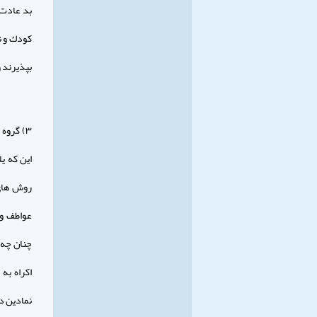
بد عادت 
كودك و ن
بپذيرند و
۳) گروه
اين كه ي
روش هاي 
عواطف و 
چنان چه آ
اكراه به
نمادين دا