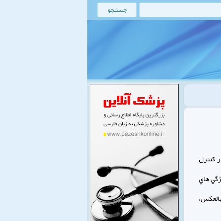
ر كنترل
ژگي هاي
بالعكس،