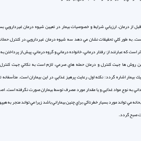
 قبل از درمان، ارزيابي شرايط و خصوصيات بيمار در تعيين شيوه درمان غيردارويي بسي
ت. به طور كلي تحقيقات نشان مي دهد سه شيوه درمان غيردارويي در كنترل حمل
ر است كه عبارتند از: رفتار درماني، خانواده درماني و گروه درماني. پيش از پرداختن ب
ين روش ها جهت كنترل و درمان حمله هاي صرعي، لازم است به نكاتي جهت كنترل 
يك بيمار اشاره گردد: نكته اول رعايت پرهيز غذايي در اين بيماران است. متأسفانه تا
اني به نوع مواد غذايي و يا مقدار مورد مصرف توسط بيماران صورت نگرفته است. اصو
نه مي تواند مورد بسيار خطرناكي براي چنين بيماراني باشد زيرا مي تواند منجر به هي
ت صبح گردد.