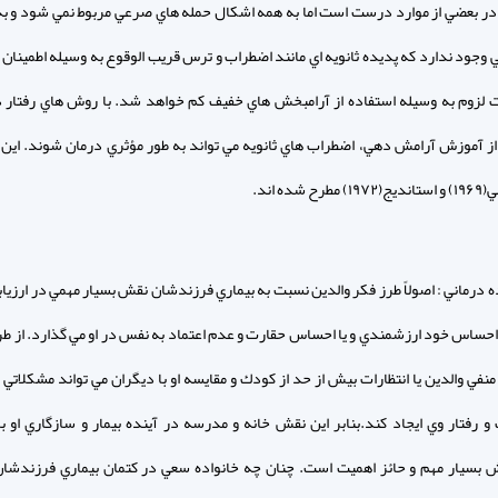
اً در بعضي از موارد درست است اما به همه اشكال حمله هاي صرعي مربوط نمي شود و ب
وجود ندارد كه پديده ثانويه اي مانند اضطراب و ترس قريب الوقوع به وسيله اطمينان آ
لزوم به وسيله استفاده از آرامبخش هاي خفيف كم خواهد شد. با روش هاي رفتار د
از آموزش آرامش دهي، اضطراب هاي ثانويه مي تواند به طور مؤثري درمان شوند. اين
ح شده اند.
اده درماني : اصولاً طرز فكر والدين نسبت به بيماري فرزندشان نقش بسيار مهمي در ارزي
 احساس خود ارزشمندي و يا احساس حقارت و عدم اعتماد به نفس در او مي گذارد. از ط
نفي والدين يا انتظارات بيش از حد از كودك و مقايسه او با ديگران مي تواند مشكلاتي ر
و رفتار وي ايجاد كند.بنابر اين نقش خانه و مدرسه در آينده بيمار و سازگاري او با
ش بسيار مهم و حائز اهميت است. چنان چه خانواده سعي در كتمان بيماري فرزندشا