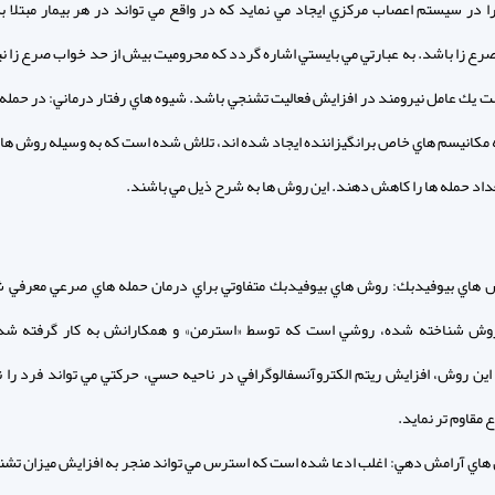
ا در سيستم اعصاب مركزي ايجاد مي نمايد كه در واقع مي تواند در هر بيمار مبتلا به
رع زا باشد. به عبارتي مي بايستي اشاره گردد كه محروميت بيش از حد خواب صرع زا ني
 يك عامل نيرومند در افزايش فعاليت تشنجي باشد. شيوه هاي رفتار درماني: در حمله 
 مكانيسم هاي خاص برانگيزاننده ايجاد شده اند، تلاش شده است كه به وسيله روش ه
داد حمله ها را كاهش دهند. اين روش ها به شرح ذيل مي باشند.
 هاي بيوفيدبك: روش هاي بيوفيدبك متفاوتي براي درمان حمله هاي صرعي معرفي ش
روش شناخته شده، روشي است كه توسط «استرمن» و همكارانش به كار گرفته شد
ين روش، افزايش ريتم الكتروآنسفالوگرافي در ناحيه حسي، حركتي مي تواند فرد را 
ع مقاوم تر نمايد.
اي آرامش دهي: اغلب ادعا شده است كه استرس مي تواند منجر به افزايش ميزان تشن