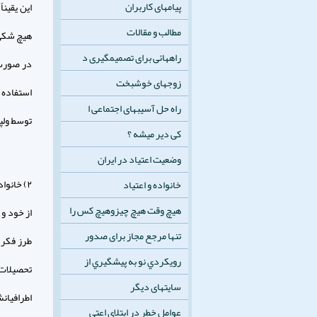
پیامهای کاربران
اين يقين
مطالب و مقالات
هيچ شكي 
راههائی برای تصمیمگیری د
در صورت 
زوجهای خوشبخت
استفاده 
راه حل آسيبهای اجتماعی ا
توسط ولپي(۱۹۶۹) و استانديج(۱۹۷۲) مطر
کی دیر میشه ؟
وضعیت اعتیاد در ایران
۲) خانو
خانواده و اعتیاد
هیچ وقت هیچ چیزوهیچ کس را
از خود و
تنها مرجع مجاز برای صدور
طرز فكر م
رويكردي نو به پيشگيري از
تحصيلات 
سایتهای دیگر
اطرافيان
عوامل خطر در ابتلای اعتي