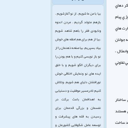
كر دهاي
بیا با من ما شویم . از نو آغازشویم .
ژ ي پيام
بازهم متولد گردیم . مردن اندوه
ارت هاي
ونابودی فقر را باهم شاهد شویم
ه جوانان
.بیا از هم برای هم لحظه های خوش
بیاد بسپریم. بیا صفحه ذهنمان را از
نمثال ،
نو باز نویسی کنیم و با هم بودن را
ي تفاوتي
برای دیگران الگو شویم و با خلق
ایده های نو ونمایش اخلاقی خوش
نورافشان دلهای هم شویم .وتلاش
کنیم تادرمسیر موفقیت و دستیابی
 ساختار
به اهدافمان باعث برکت در
نفسمان و بزرگی قدممان برای
ي هستند
رسیدن به قله های پیشرفت و
اهد ساخت
توسعه عامل شکوفایی کشورمان و