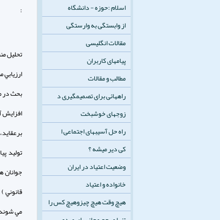
اسلام :حوزه - دانشگاه
:
از وابستگی به وارستگی
مقالات انگلیسی
تحليل من
پیامهای کاربران
ارزيابي م
مطالب و مقالات
بحث در م
راههائی برای تصمیمگیری د
افزايش آگ
زوجهای خوشبخت
راه حل آسيبهای اجتماعی ا
برعقايد، 
کی دیر میشه ؟
توليد پي
وضعیت اعتیاد در ایران
جوانان ه
خانواده و اعتیاد
قانوني ) 
هیچ وقت هیچ چیزوهیچ کس را
مي شوند
تنها مرجع مجاز برای صدور