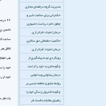
مدیریت گروه درفضای مجازی
حکمرانی برای سلامت شهر و
چطور نامزد ریاست جمهوری
درمان اعتیاد؛ فراتر از ی
حاکمیت حقتعالی حق سالاری
لااقل هر 
درمان اعتیاد؛ فراتر از ی
رويكردي نو به پيشگيري از
طب اطفال
چگونه فرزند خود را از اعت
خود را ب
درمان بیخوابی وبدخوابی
خود از رس
روابط عشق و عاطفه جنسی بر
چگونه کنترول زندگی خودرا
راههای مقابله با فساد فر