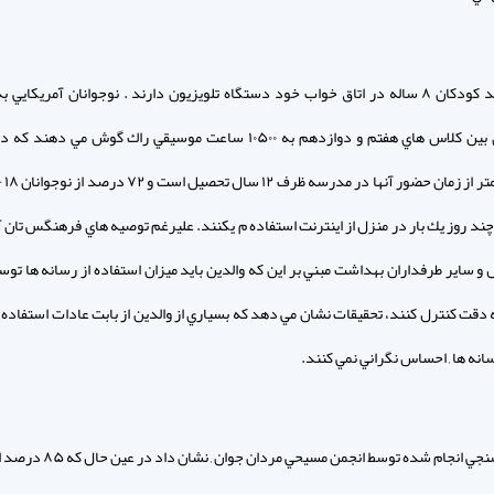
۶۶ درصد كودكان ۸ ساله در اتاق خواب خود دستگاه تلويزيون دارند . نوجوانان آمريكاي
چند روز يك بار در منزل از اينترنت استفاده م يكنند. عليرغم توصيه هاي فرهنگس تان 
 و ساير طرفداران بهداشت مبني بر اين كه والدين بايد ميزان استفاده از رسانه ها توس
ه دقت كنترل كنند، تحقيقات نشان مي دهد كه بسياري از والدين از بابت عادات استفاده 
انه ها , احساس نگراني نمي كنند.
يك نظر سنجي انجام شده توسط انجمن مسيحي مردا