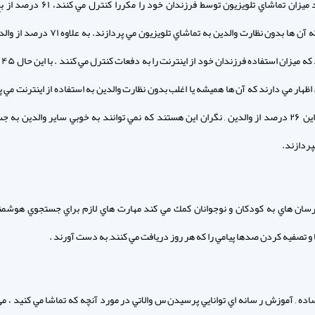
مي گويند ميزان تماشاي تلويزيون توسط فرزندان خود را مك
يگويند كه آن ها بدون نظارت والدين به تماشاي تلويزيون مي پردا
مي دار
اظهار مي دارند كه آن ها هميشه يا اغلب بدون نظارت والدين به استفاده از اينترنت مي پ
علاوه بر اين ۲۶ درصد از والدين , نگران اين هستند كه نمي توانند به خوبي ساير والدين به
پردازند.
ان هاي به كودكان و نوجوانان كمك مي كند مهارت هاي لازم براي جستجوي هوشمن
و تصفيه كردن صدها پيامي را كه هر روز دريافت مي كنند, به دست آورند .
اده , آموزش ر سانه اي توانايي پرسيدن س والاتي در مورد آنچه كه تماشا مي كنيد ، مي