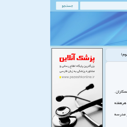
وم)
كاران ,
كودكان هرهفته
ر مدرسه