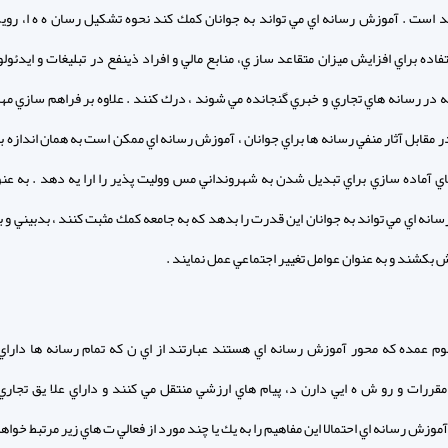
د است . آموزش رسانه اي مي تواند به جوانان كمك كند نحوه تشكيل رسان ه ه ا، روي
اده براي افزايش ميزان متقاعد ساز ي، منابع مالي و افراد ذينفع در تبليغات و ايدئولو
كه در رسانه هاي تجاري و خبري گنجانده مي شوند ، درك كنند . علاوه بر فراهم سازي مه
 مقابل آثار منفي رسانه ها براي جوانان ، آموزش رسانه اي ممكن است به همان اندازه ب
ي آماده سازي براي تبديل شدن به شهرونداني مس ووليت پذير را ارا يه دهد . به عنوا
نه اي مي تواند به جوانان اين قدرت را بدهد كه به جامعه كمك مثبت كنند ، بدبيني و ب
ش بكشند و به عنوان عوامل تغيير اجتماعي عمل نمايند .
وم عمده كه محور آموزش رسانه اي هستند عبارتند از اي ن كه تمام رسانه ها داراي
قررات و رو ش ه ايي دارن د، پيام هاي ارزشي منتقل مي كنند و داراي علا يق تجار
موزش رسانه اي احتمالا اين مفاهيم را به يك يا چند مورد از فعالي ت هاي زير مرتبط خو