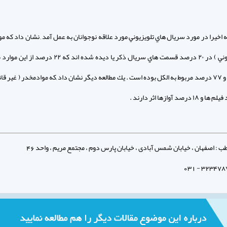
ه اخيرا در مورد سريال هاي تلويزيوني مورد علاقه نوجوانان به عمل آمد , نشان داد كه م
( غير قانوني ) در ۲۰ درصد قسمت هاي سريال ذكر يا ديده شده اند كه ۲۲
دخانيات و ۷۷ درصد مربوط به الكل بوده است . يك مطالعه ديگر نشان داد ,كه موادمخدر ( غير قا
: اصفهان ، خیابان شمس آبادی ، خیابان پارس دوم ، مجتمع مریم ، واحد 46