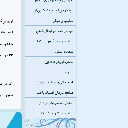
رويكردي نو به پيشگيري از
سایتهای دیگر
ارزيابي ك
عوامل خطر در ابتلای اعتي
اعتیاد از دیدگاههای متفا
صفحه اصلی
۲۲ درصد فيلم ها و ۱۸ درصد آوازها اثر دارند .
سمزدایی از متادون
اعتیاد
آیا جدائی همیشه بهترین ر
آدرس مطب 
منافع درمان اعتیاد با مت
تلفن : 32347879 - 031
اختلال جنسی در مردان
اعتیاد و مشروبات الکلی