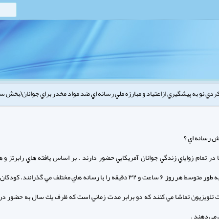
ردي نو به پيشگيري ازاعتياد و مبارزه ملي رسانه اي ضد مواد مخدر براي جوانان(بخش س
ش رسانه اي ؟
 در تمام زواياي زندگي جوانان آمريكايي حضور دارند . بر اساس يافته هاي رابرتز و هم
كودكان به طور متوسط هر روز ۶ ساعت و ۳۲ دقيقه را با رسانه هاي مختلف مي گذرانند. 
عت تلويزيون تماشا مي كنند كه دو برابر مدت زماني است كه ظرف يك سال به حضور د
مي دهند .