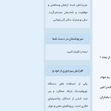
عزیزانمان شده ارامش وسلامتی و
موفقیت و شادیمان مستمرگردد.
سال نو مبارک .دکتر آذربایجانی
سرنوشتتان در دست شما
اینجا را کلیک کنید
ز نماد )
افزایش بهره وری از خود و
به مواد
یکی از استفاده های دستگاه
خدر(غير
نوروفیدبک .ارتقاء عملکرد و بهر
 بمباران
مند شدن از حداکثر پتانسیلهای
فکری است. پروتکلهای علمی و موثر