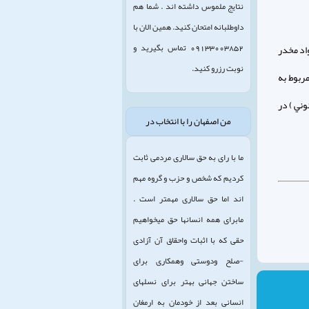
نتایج ملموس داشته اند . شما هم
داوطلبانه امتحان کنید. همین الان با
09133003852 تماس بگیرید و
واد مخدر
نوبت رزرو کنید.
 درصد از اين موارد مربوط به
نوني ) در
من اصفهان را با انتخاب در
ما با رای به حق سالاری مردمی ثابت
کردیم که شخص و حزب و گروه مهم
اند اما حق سالاری مهمتر است .
مابرای همه انسانها حق میخواهیم
حقی که با اثبات واحقاق آن آزادی
-صلح ودوستی وهمکاری برای
ساختن جهانی بهتر برای نسلهای
انسانی بعد از خودمان به ارمغان