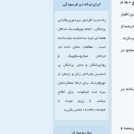
ررا كنترل مي كنند، ۶۱ درصد از بچ ه ها م
؟برای اینکه دیر فرسودگی
زند. به علاوه ۷۱ درصد از والدين اظهار
راه جدید افزایش بهره وری وکارائی
ند كه ميزان استفاده فرزندان خود از اينترنت را به دفعات كنترل مي كنند . با اين حال ۴۵ درصد از
پزشکان .. انجام نوروفیدبک حداقل
ردازند .
هفته ای دو یا سه جلسه نیم ساعته
است .. مطالعات نشان داده اند
 جستجو در
جراحان میکروسکوپیک و
روانپزشکان و سایر پزشکان پر
استرس وجراحان زنان و زایمان از
نوروفیدبک برای ارتقا عملکردشان
دانه در
بهره مند میشوند. برای اطلاع
بیشتر یا رزرو نوبت با
09133003852 تماس بگیرید
 بينيد و
سال نو مبارک