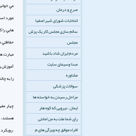
مي خواني
صرع و درمان
مورد استف
انتخابات شورای شهر اصفها
هايي را 
سالم سازی مجلس کار یک پزش
حفاظتي در
مجلس
مردم ایران شاد باشید
مهارت ها
صدا وسیمای سایت
آموزش رسا
مشاوره
را به چال
سوالات پزشکی
مراحل رسیدن به خواسته ها
چهار مفه
ایمان ، نیرویی که کوه هار
هستند، م
رای شما ملت به من امانتی
افرادموفق چه ویزگی های م
.رويكرد آ