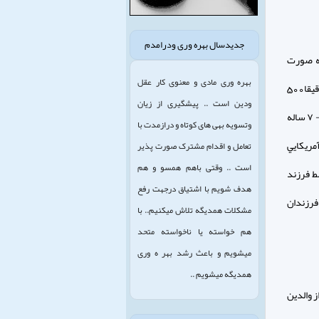
جدیدسال بهره وری ودرامدم
ي به صورت
بهره وری مادی و معنوی کار عقل
تخمين ي بين كلاس هاي هفتم و دوازدهم به ۱۰۵۰۰ ساعت موسيقي راك گوش مي دهند كه دقيقا500
ودین است .. پیشگیری از زیان
ساعت كمتر از زمان حضور آنها در مدرسه ظرف ۱۲ سال تحصيل است و ۷۲ درصد از نوجوانان ۱۸ - ۷ ساله
وتسویه بهی های کوتاه و درازمدت با
آمريكايي
تعامل و اقدام مشترک صورت پذیر
است .. وقتی باهم همسو و هم
ط فرزند
هدف شویم با اشتیاق درجهت رفع
فرزندان
مشکلات همدیگه تلاش میکنیم.. با
هم خواسته یا ناخواسته متحد
میشویم و باعث رشد بهر ه وری
همدیگه میشویم ..
ن جوان , نشان داد در عين حال كه ۸۵ درصد از والدين