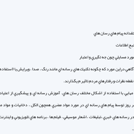
تقدانه پيام هاي رسان هاي
نبع اطلاعات
ورد مسايلي چون جه تگيري و اعتبار
اهي دراين مورد كه چگونه تكنيك هاي رسانه اي مانند رنگ ، صدا ، ويرايش يا (استفاده ا
نقطه نظرات و رفتارهاي مردم تاثير م يگذارند.
ا مهايي با استفاده از اشكال مختلف رسان هاي. آموزش رسانه اي و پيشگيري از اعتياد 
ر روز توسط پيام هاي رسانه اي در مورد مواد مضري همچون الكل ، دخانيات و مواد م
در رسانه هاي خبري ،تبليغات ، اشعار موسيقي ، فيلم ها ، برنامه هاي تلويزيوني و اينترنت
.