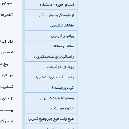
عمو نورو
اسلام :حوزه - دانشگاه
آنقدرها 
از وابستگی به وارستگی
مقالات انگلیسی
پیامهای کاربران
روز اول 
مطالب و مقالات
احساس رف
راههائی برای تصمیمگیری د
1. پنج 
زوجهای خوشبخت
مهارتهایی
راه حل آسيبهای اجتماعی ا
کسانی با
کی دیر میشه ؟
وضعیت اعتیاد در ایران
2. برای
خانواده و اعتیاد
بیست سا
هیچ وقت هیچ چیزوهیچ کس را
3. بزرگترین هدفی را که می خواهید تا یک سال دیگر به آن دست یابید مشخص کنید .
تنها مرجع مجاز برای صدور