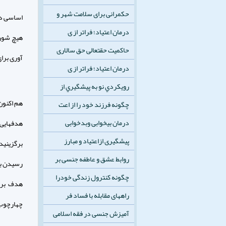
حکمرانی برای سلامت شهر و
اساسی دار
درمان اعتیاد؛ فراتر از ی
هیچ شور 
حاکمیت حقتعالی حق سالاری
آوری برای
درمان اعتیاد؛ فراتر از ی
رويكردي نو به پيشگيري از
هم اکنون 
چگونه فرزند خود را از اعت
درمان بیخوابی وبدخوابی
هدفهایی 
پیشگیری ازاعتیاد و مبارز
برگزینید 
روابط عشق و عاطفه جنسی بر
رسیدن به 
چگونه کنترول زندگی خودرا
هدف برسی
راههای مقابله با فساد فر
چهارچوب م
آمیزش جنسی در فقه اسلامی