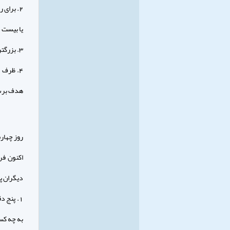
2. برای
یا بیست 
3. بزرگترین هدفی را که میخواهید ظرف یک سال آینده به آن دست یابید مشخص کنید .
4. ظرف 
هدف برس
روز چهارم
اکنون فر
دیگران پد
1. پنج 
به چه کسا