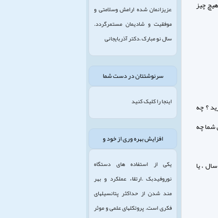
هیچ چیز
عزیزانمان شده ارامش وسلامتی و
موفقیت و شادیمان مستمرگردد.
سال نو مبارک .دکتر آذربایجانی
سرنوشتتان در دست شما
اینجا را کلیک کنید
زید ؟ چه
ن شما چه
افزایش بهره وری از خود و
یکی از استفاده های دستگاه
ال ، یا
نوروفیدبک .ارتقاء عملکرد و بهر
مند شدن از حداکثر پتانسیلهای
فکری است. پروتکلهای علمی و موثر