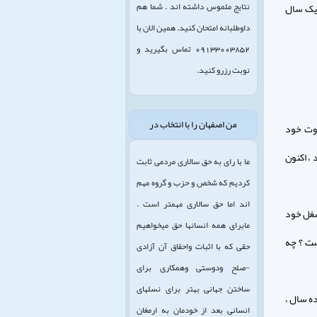
نتایج ملموس داشته اند . شما هم
 یک سال
داوطلبانه امتحان کنید. همین الان با
09133003852 تماس بگیرید و
نوبت رزرو کنید.
من اصفهان را با انتخاب در
روت خود
 ، اکنون
ما با رای به حق سالاری مردمی ثابت
کردیم که شخص و حزب و گروه مهم
اند اما حق سالاری مهمتر است .
 شغل خود
مابرای همه انسانها حق میخواهیم
ست ؟ چه
حقی که با اثبات واحقاق آن آزادی
-صلح ودوستی وهمکاری برای
ساختن جهانی بهتر برای نسلهای
ده سال ،
انسانی بعد از خودمان به ارمغان