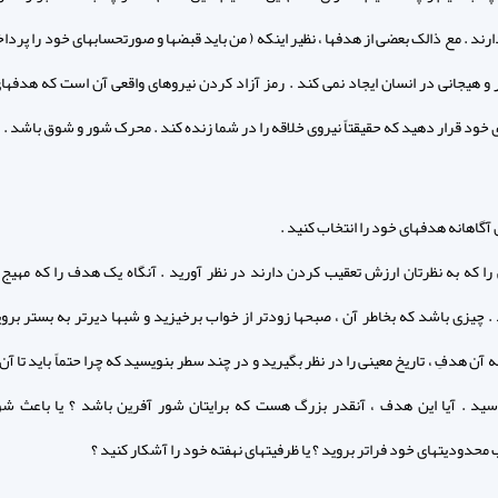
ند . مع ذالک بعضی از هدفها ، نظیر اینکه ( من باید قبضها و صورتحسابهای خود را پردا
و هیجانی در انسان ایجاد نمی کند . رمز آزاد کردن نیروهای واقعی آن است که هدفها
 خود قرار دهید که حقیقتاً نیروی خلاقه را در شما زنده کند . محرک شور و شوق باشد .
آگاهانه هدفهای خود را انتخاب کنید .
را که به نظرتان ارزش تعقیب کردن دارند در نظر آورید . آنگاه یک هدف را که مهیج 
. چیزی باشد که بخاطر آن ، صبحها زودتر از خواب برخیزید و شبها دیرتر به بستر بروی
آن هدفِ ، تاریخ معینی را در نظر بگیرید و در چند سطر بنویسید که چرا حتماً باید تا آن 
د . آیا این هدف ، آنقدر بزرگ هست که برایتان شور آفرین باشد ؟ یا باعث شو
حدودیتهای خود فراتر بروید ؟ یا ظرفیتهای نهفته خود را آشکار کنید ؟