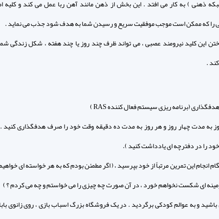
که ذهنی ) به کار می افتد . این بخش از ذهن مانند آهن ربا عمل می کند و کلیه اط
 را که ممکن است موجب موفقیت سریع و رسیدن شما به هدف شود جذب می نماید .
اختن این کلید نیرومند عصبی ، می تواند ظرف چند روز یا چند هفته ، شکل زندگی شما را
ند .
دفگذاری (برنامه ریزی سیستم فعال کننده RAS )
مروز به مدت چهار روز و هر روز به مدت ده دقیقه وقت خود را صرف هدفگذاری کنید . (
ود را در دفترچه ای یادداشت کنید ).
نگام انجام این تمرین مرتباً از خود بپرسید ، ( اگر مطمئن بودم که به هر خواسته ای خواهی
مینه ای شکست نخواهم خورد ، در آن صورت چه چیزی را می خواستم و چه می کردم ؟ )
باشید و به عوالم کودکی برگردید . در یک فروشگاه بزرگ اسباب بازی ، روی زانوی بابان