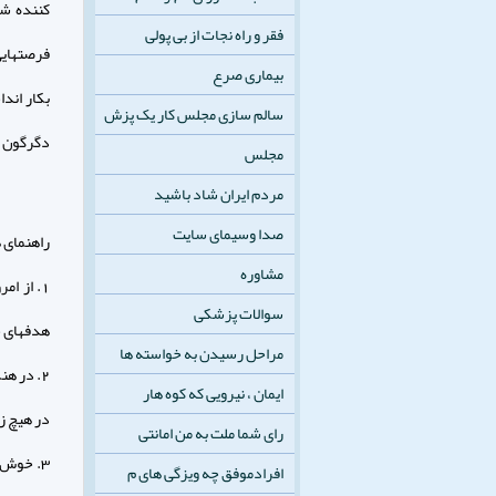
کننده شب
فقر و راه نجات از بی پولی
فرصتهایی
بیماری صرع
بکار اند
سالم سازی مجلس کار یک پزش
دگرگون ک
مجلس
مردم ایران شاد باشید
صدا وسیمای سایت
راهنمای ه
مشاوره
1. از ا
سوالات پزشکی
هدفهای خ
مراحل رسیدن به خواسته ها
2. در ه
ایمان ، نیرویی که کوه هار
در هیچ ز
رای شما ملت به من امانتی
3. خوش 
افرادموفق چه ویزگی های م