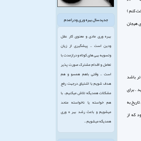
خت کنم )
جدیدسال بهره وری ودرامدم
ی هیجان
بهره وری مادی و معنوی کار عقل
ودین است .. پیشگیری از زیان
وتسویه بهی های کوتاه و درازمدت با
تعامل و اقدام مشترک صورت پذیر
است .. وقتی باهم همسو و هم
تر باشد
هدف شویم با اشتیاق درجهت رفع
د . برای
مشکلات همدیگه تلاش میکنیم.. با
تاریخ به
هم خواسته یا ناخواسته متحد
میشویم و باعث رشد بهر ه وری
د که از
همدیگه میشویم ..