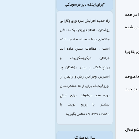
؟برای اینکه دیر فرسودگی
ا در همه
راه جدید افزایش بهره وری وکارائی
 نمی شده
پزشکان .. انجام نوروفیدبک حداقل
هفته ای دو یا سه جلسه نیم ساعته
است .. مطالعات نشان داده اند
بقا و یا
جراحان میکروسکوپیک و
روانپزشکان و سایر پزشکان پر
ما متوجه
استرس وجراحان زنان و زایمان از
نوروفیدبک برای ارتقا عملکردشان
مغز خود
بهره مند میشوند. برای اطلاع
بیشتر یا رزرو نوبت با
09133003852 تماس بگیرید
تم فعال
سال نو مبارک