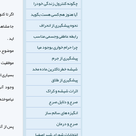
چگونه کنترول زندگی خودرا
اگر تا کن
آیا هنوز هم کسی هست بگوید
نحوه پیشگیری از انحراف
جا مشاهده
رابطه عاطفی وجسمی مناسب
اید .
چرا حرام خواری بوجود میا
موضوع ساد
پیشگیری از جرم
موفقیت ،
شیشه خطرناکترین ماده مخد
بسیاری از
پیشگیری از طلاق
وجود آنه
اثرات شیشه و کراک
نیاموخته 
صرع و دلایل صرع
انگیزه های سالم ساز
صرع و درمان
پس از آن
انتخابات شورای شهر اصفها