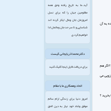
آید..ما به تاریخ رفته وحق همه
مظلومین جهان را که برای نسل
امروزمان جان ومال ایثار کرده اند
ه به آن
شناساپی و تا سر حد جان ومالمان ادا
خواهیم کرد.ی
دکترمحمداذربایجانی کیست
؟ اگر هم
برای دریافت فایل اینجا کلیک کنید
زویی می
اتحاد وهمکاری ما با مقام
 بخرید ؟
امروز دنیا برای زندگی ارام سالم
موفق وشاد خود نیاز به دین الحق