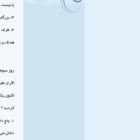
یا بیست 
3. بزرگترین هدفی را که میخواهید ظرف یک سال آینده به آن دست یابید مشخص کنید .
4. ظرف 
هدف برس
روز سوم 
اگر از نظ
اکنون یک
کردید ؟
1. پنج 
دلتان می