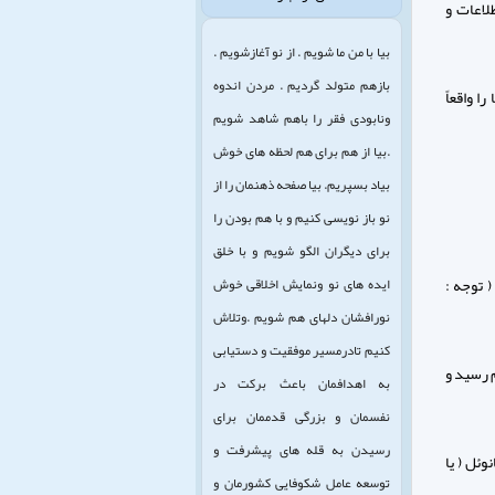
لاعات و
بیا با من ما شویم . از نو آغازشویم .
بازهم متولد گردیم . مردن اندوه
 واقعاً
ونابودی فقر را باهم شاهد شویم
.بیا از هم برای هم لحظه های خوش
بیاد بسپریم. بیا صفحه ذهنمان را از
نو باز نویسی کنیم و با هم بودن را
برای دیگران الگو شویم و با خلق
 توجه :
ایده های نو ونمایش اخلاقی خوش
نورافشان دلهای هم شویم .وتلاش
کنیم تادرمسیر موفقیت و دستیابی
م رسید و
به اهدافمان باعث برکت در
نفسمان و بزرگی قدممان برای
رسیدن به قله های پیشرفت و
وئل ( یا
توسعه عامل شکوفایی کشورمان و