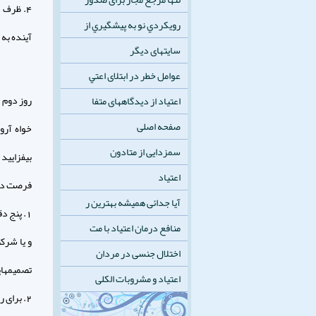
4. ظرف 
رويكردي نو به پيشگيري از
آینده به
سایتهای دیگر
عوامل خطر در ابتلای اعتي
روز دوم 
اعتیاد از دیدگاههای متفا
صفحه اصلی
خواه آرو
سمزدایی از متادون
بیفزایید 
اعتیاد
فرصت دار
آیا جدائی همیشه بهترین ر
1. پنج 
منافع درمان اعتیاد با مت
و یا شرک
اختلال جنسی در مردان
تصمیمهایی
اعتیاد و مشروبات الکلی
2. برای