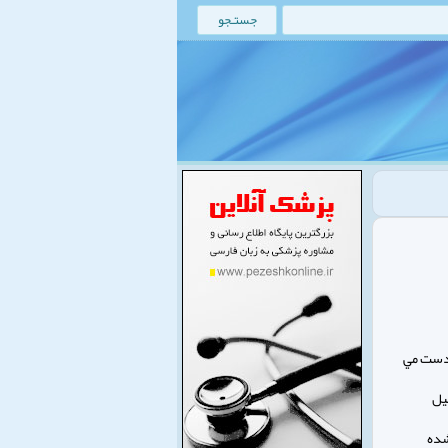
ن به دست مي
يل
شده