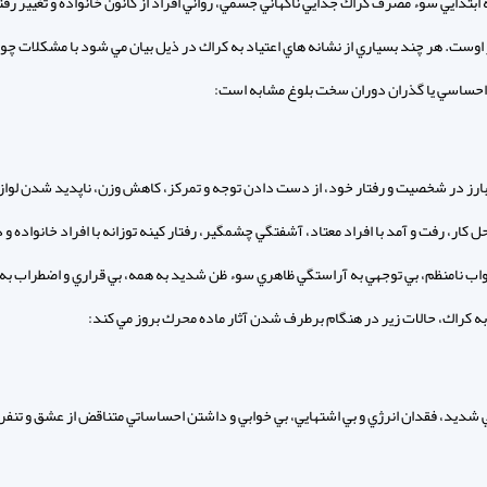
ابتدايي سوء مصرف كراك جدايي ناگهاني جسمي، رواني افراد از كانون خانواده و تغيير رفت
وست. هر چند بسياري از نشانه هاي اعتياد به كراك در ذيل بيان مي شود با مشكلات چو
 احساسي يا گذران دوران سخت بلوغ مشابه است:
بارز در شخصيت و رفتار خود، از دست دادن توجه و تمركز، كاهش وزن، ناپديد شدن لواز
حل كار، رفت و آمد با افراد معتاد، آشفتگي چشمگير، رفتار كينه توزانه با افراد خانواده و
واب نامنظم، بي توجهي به آراستگي ظاهري سوء ظن شديد به همه، بي قراري و اضطراب به 
به كراك، حالات زير در هنگام برطرف شدن آثار ماده محرك بروز مي كند:
شديد، فقدان انرژي و بي اشتهايي، بي خوابي و داشتن احساساتي متناقض از عشق و تنف