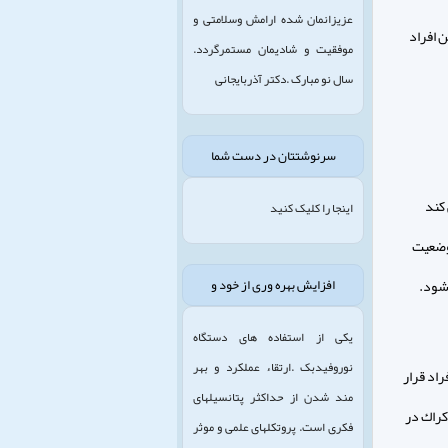
عزیزانمان شده ارامش وسلامتی و
ن افراد
موفقیت و شادیمان مستمرگردد.
سال نو مبارک .دکتر آذربایجانی
سرنوشتتان در دست شما
 كند
اینجا را کلیک کنید
 وضعيت
 شود.
افزایش بهره وری از خود و
یکی از استفاده های دستگاه
نوروفیدبک .ارتقاء عملکرد و بهر
راد قرار
مند شدن از حداکثر پتانسیلهای
تاد به كراك در
فکری است. پروتکلهای علمی و موثر