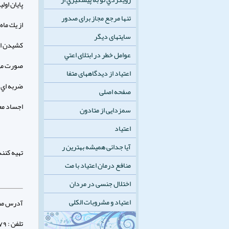
پايان اول
تنها مرجع مجاز برای صدور
از يك ما
سایتهای دیگر
كشيدن اس
عوامل خطر در ابتلای اعتي
صورت مي 
اعتیاد از دیدگاههای متفا
ضربه اي 
صفحه اصلی
اجساد مع
سمزدایی از متادون
اعتیاد
آیا جدائی همیشه بهترین ر
تهيه کنند
منافع درمان اعتیاد با مت
اختلال جنسی در مردان
اعتیاد و مشروبات الکلی
آدرس مطب 
تلفن : 32347879 - 031