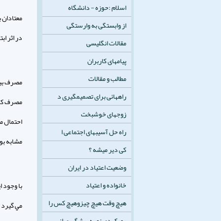
اسلام :حوزه - دانشگاه
معتادان ب
از وابستگی به وارستگی
در اثر ا
مقالات انگلیسی
پیامهای کاربران
مطالب و مقالات
مصرف بيش
راههائی برای تصمیمگیری د
مصرف كراك
زوجهای خوشبخت
احتمال م
راه حل آسيبهای اجتماعی ا
مشابه بود
کی دیر میشه ؟
وضعیت اعتیاد در ایران
خانواده و اعتیاد
با وجود ا
هیچ وقت هیچ چیزوهیچ کس را
رويكردي نو به پيشگيري از