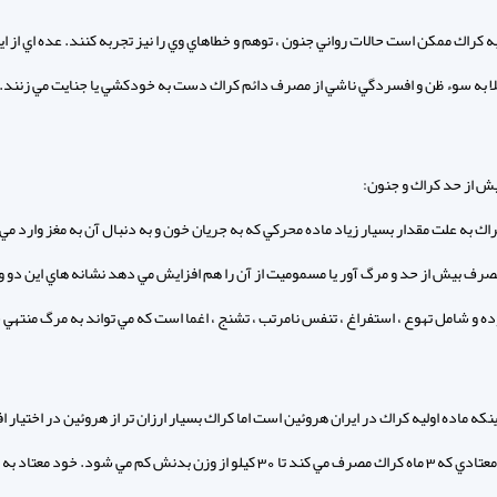
ه كراك ممكن است حالات رواني جنون ، توهم و خطاهاي وي را نيز تجربه كنند. عده اي از اي
بتلا به سوء ظن و افسردگي ناشي از مصرف دائم كراك دست به خودكشي يا جنايت مي زنند.
 از حد كراك و جنون:
 به علت مقدار بسيار زياد ماده محركي كه به جريان خون و به دنبال آن به مغز وارد مي
صرف بيش از حد و مرگ آور يا مسموميت از آن را هم افزايش مي دهد نشانه هاي اين دو
ه و شامل تهوع ، استفراغ ، تنفس نامرتب ، تشنج ، اغما است كه مي تواند به مرگ منتهي
ينكه ماده اوليه كراك در ايران هروئين است اما كراك بسيار ارزان تر از هروئين در اختيار اف
مي گيرد معتادي كه 3 ماه كراك مصرف مي كند تا 30 کيلو از وزن بدنش كم مي شود. خود مع