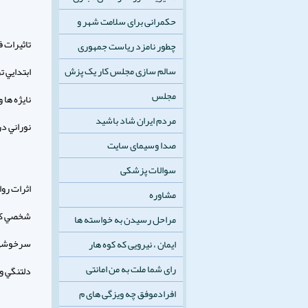
حکمرانی برای سلامت شهر و
تاثيرات 
چطور نامزد ریاست جمهوری
سالم سازی مجلس کار یک پزش
ابتدايي 
مجلس
نايژه ها
مردم ایران شاد باشید
نوراني د
صدا وسیمای سایت
سوالات پزشکی
اثرات رو
مشاوره
شخصي كه 
مراحل رسیدن به خواسته ها
سرخوشي و
ایمان ، نیرویی که کوه هار
رای شما ملت به من امانتی
دلتنگي و
افرادموفق چه ویزگی های م