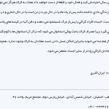
ين سال اعتيادش کبد و طحال خود را قطعا از دست خواهد داد معتاد به كراك هرگز نمي ت
ه زندگي عادي داشته باشد پس از يك ماه يا در حال چرت زدن است يا در حال خماري و درد
ت. اجساد افراد كراكي را پس از مرگ شستشو نمي دهند و دفن آنها در كيسه هاي پلاس
گيرد زيرا مصرف كراك باعث پوكي استخوان مي شود كه دراثر آن استخوان ها با كوچكت
از هم جدا مي شوند بنابراين امكان غسل دادن جسد معتادان به كراك وجود ندارد، همچن
تادان كراكي زودتر از ساير اجساد متعفن مي شود.
ه : ايران اكبري
: اصفهان ، خیابان شمس آبادی ، خیابان پارس دوم ، مجتمع مریم ، واحد 46