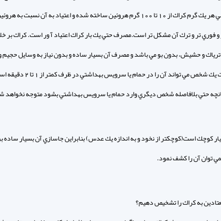
است. يعني هر يك گرم كراك از 10 تا 100 گرم هروئين ساخته شده و اعتياد به آن نسبت به ه
و فوري تر و ترك آن مشكل تر است.مصرف حتي يك بار كراك اعتياد آ ور است. كراك بر خل
ترياك و حشيش، بدون بو مي باشد و مصرف آن بسيار ساده و بدون نياز به وسايل حجيم 
وقت است يك شخص مي تواند آن را در حمام يا سرويس بهداشتي 
انچه حتي بلافاصله شخص ديگري وارد حمام يا سرويس بهداشتي بشود متوجه نخواهد ش
ار كوچك است(كوچكتر از نخود و به اندازه يك عدس) بنابراين جاسازي آن بسيار ساده بو
ي توان آن را كشف نمود.
تادين به كراك را تشخيص دهيم؟