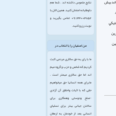
واند بيش
نتایج ملموس داشته اند . شما هم
داوطلبانه امتحان کنید. همین الان با
09133003852 تماس بگیرید و
تيكي
نوبت رزرو کنید.
رين
ين
من اصفهان را با انتخاب در
ما با رای به حق سالاری مردمی ثابت
کردیم که شخص و حزب و گروه مهم
اند اما حق سالاری مهمتر است .
مابرای همه انسانها حق میخواهیم
حقی که با اثبات واحقاق آن آزادی
-صلح ودوستی وهمکاری برای
ساختن جهانی بهتر برای نسلهای
انسانی بعد از خودمان به ارمغان