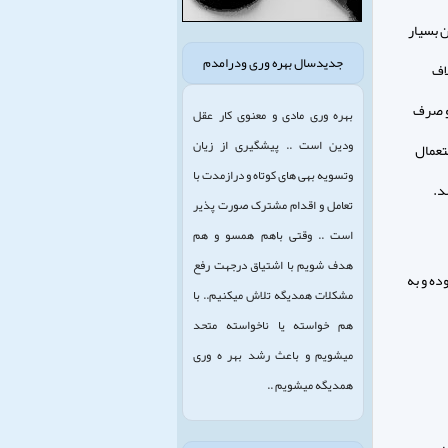
روئين بسيار
جدیدسال بهره وری ودرامدم
اف
و صرف
بهره وری مادی و معنوی کار عقل
ودین است .. پیشگیری از زیان
در ظرف كمتر از 1 تا 2 دقيقه استعمال
وتسویه بهی های کوتاه و درازمدت با
د.
تعامل و اقدام مشترک صورت پذیر
است .. وقتی باهم همسو و هم
هدف شویم با اشتیاق درجهت رفع
ده و به
مشکلات همدیگه تلاش میکنیم.. با
هم خواسته یا ناخواسته متحد
میشویم و باعث رشد بهر ه وری
همدیگه میشویم ..