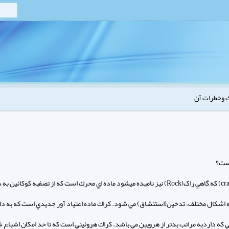
 وخطرات آن
ست؟
كراك(crack) كه گاهي راک(Rock) نيز ناميده ميشود ماده اي محرك است كه از تصفيه كوكائي
ه اشكال مختلف، تدخين(استنشاق) مي شود. كراك ماده اعتياد آور جديدي است كه به دل
كه داردبه مراتب بدتر از هرويين مي باشد. كراك هروئيني است كه تا حد امكان اشباع 