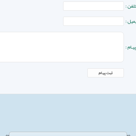
لفن :
میل :
یـام :