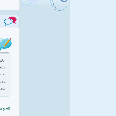
برای 
این ف
به سو
از ار
حداکثر 
نام و ف