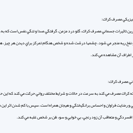
فيزيكي مصرف كراك:
ترين تاثيرات جسماني مصرف كراك، گلو درد مزمن، گرفتگي صدا و تنگي نفس است كه به 
 و نفخ ريه منجر مي شود، چشمها درشت شده و شخص هنگام تمركز براي ديدن هر چيز، ها
ر اطراف آن مشاهده مي كند.
اني مصرف كراك:
كراك مصرف مي كند به سرعت در حالات و شرايط مختلف رواني حركت مي كند كه اين حر
 رضايت فراوان و احساس برانگيختگي و هيجان همراه است، سپس با كم شدن اثر اين م
 افسردگي و متعاقب آن زود رنجي، بي خوابي و سوء ظن بر شخص غلبه مي كند.