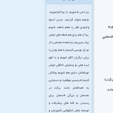
بیا با من ما شویم . از نو آغازشویم .
بازهم متولد گردیم . مردن اندوه
ورم
ونابودی فقر را باهم شاهد شویم
.بیا از هم برای هم لحظه های خوش
له هايي
بیاد بسپریم. بیا صفحه ذهنمان را از
نو باز نویسی کنیم و با هم بودن را
برای دیگران الگو شویم و با خلق
ایده های نو ونمایش اخلاقی خوش
نورافشان دلهای هم شویم .وتلاش
كت با
کنیم تادرمسیر موفقیت و دستیابی
به اهدافمان باعث برکت در
اده،
نفسمان و بزرگی قدممان برای
رسیدن به قله های پیشرفت و
توسعه عامل شکوفایی کشورمان و