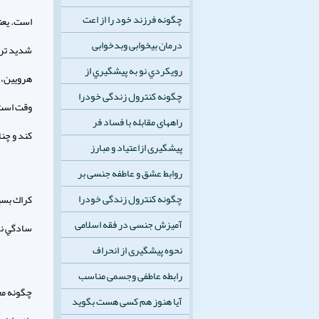
چگونه فرزند خود را از اعت
درمان بیخوابی وبدخوابی
شديد تر 
رويكردي نو به پيشگيري از
هرويين، 
چگونه کنترول زندگی خودرا
راههای مقابله با فساد فر
كند و چن
پیشگیری ازاعتیاد و مبارز
روابط عشق و عاطفه جنسی بر
چگونه کنترول زندگی خودرا
كراك بسي
آمیزش جنسی در فقه اسلامی
سادگي نم
نحوه پیشگیری از انحراف
رابطه عاطفی وجسمی مناسب
چگونه مع
آیا هنوز هم کسی هست بگوید