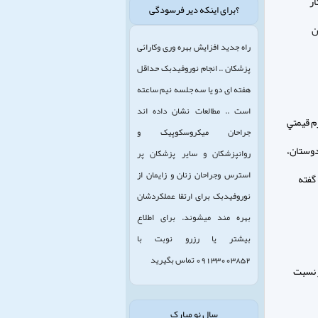
ار
؟برای اینکه دیر فرسودگی
ن
راه جدید افزایش بهره وری وکارائی
پزشکان .. انجام نوروفیدبک حداقل
هفته ای دو یا سه جلسه نیم ساعته
است .. مطالعات نشان داده اند
م قيمتي
جراحان میکروسکوپیک و
 دوستان،
روانپزشکان و سایر پزشکان پر
استرس وجراحان زنان و زایمان از
گفته
نوروفیدبک برای ارتقا عملکردشان
بهره مند میشوند. برای اطلاع
بیشتر یا رزرو نوبت با
09133003852 تماس بگیرید
ر نسبت
سال نو مبارک