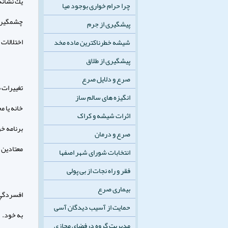
يك نشانه 
چرا حرام خواری بوجود میا
چشمگير ا
پیشگیری از جرم
اختلالات
شیشه خطرناکترین ماده مخد
پیشگیری از طلاق
صرع و دلایل صرع
تغييرات 
انگیزه های سالم ساز
خانه يا م
اثرات شیشه و کراک
برنامه خ
صرع و درمان
معتادين 
انتخابات شورای شهر اصفها
فقر و راه نجات از بی پولی
بیماری صرع
افسردگي 
حمایت از آسیب دیدگان آسی
به خود.
مدیریت گروه درفضای مجازی