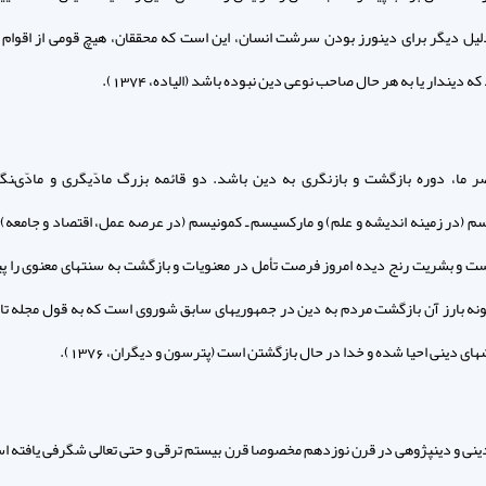
دليل ديگر براى دين‏ورز بودن سرشت انسان، اين است كه محققان، هيچ قومى از اقوام 
 كه ديندار يا به هر حال صاحب نوعى دين نبوده باشد (الياده، 1374).
 ما، دوره بازگشت و بازنگرى به دين باشد. دو قائمه بزرگ مادّيگرى و مادّى‏نگ
سم (در زمينه انديشه و علم) و ماركسيسم ـ كمونيسم (در عرصه عمل، اقتصاد و جامع
ت و بشريت رنج ديده امروز فرصت تأمل در معنويات و بازگشت به سنتهاى معنوى را پي
نه بارز آن بازگشت مردم به دين در جمهوريهاى سابق شوروى است كه به قول مجله تاي
اى دينى احيا شده و خدا در حال بازگشتن است (پترسون و ديگران، 1376).
ينى و دين‏پژوهى در قرن نوزدهم مخصوصا قرن بيستم ترقى و حتى تعالى شگرفى يافته ا