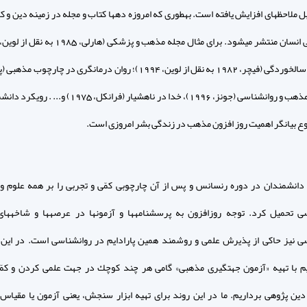
ل ملاحظه‏اى افزايش يافته است. به‏طورى كه امروزه ده‏ها كتاب و مجله در زمينه دين و ك
مذهب و سالخوردگى (فيچر، 1982 به نقل از لوين، 1994)؛ روان درمانگرى در چارچو
1988)؛ مذهب و روان‏شناسى (جونز، 1996)، خدا در ناهشيار (فرانكل، 975
ع بيانگر اهميت روز افزون مذهب در زندگى بشر امروزى است.
 دانشمندان در دوره رنسانس و پس از آن چارچوبى كمّى و تجربى را بر همه علوم و 
سى تحميل كرد. توجه روزافزون به پرسشنامه‏ها و آزمونها در عرصه‏ها و شاخه‏ها
سى نيز حاكى از پذيرش علمى و روشمند همين پارادايم در روان‏شناسى است. در اي
با تهيه «آزمون جهت‏گيرى مذهبى» گامى هر چند كوچك در جهت علمى كردن و كم
دين پژوهى برداريم. ما در اين روند براى تهيه ابزار سنجش، يعنى آزمون يا مقياس 