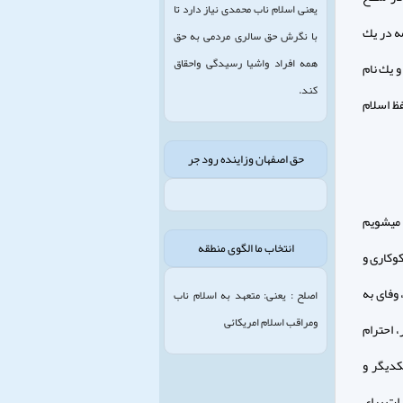
یعنی اسلام ناب محمدی نیاز دارد تا
ه در يك
با نگرش حق سالری مردمی به حق
همه افراد واشیا رسیدگی واحقاق
و يك نام
کند.
ظ اسلام
حق اصفهان وزاینده رود جر
مى‏شويم
انتخاب ما الگوی منطقه
كوكارى و
وفاى به
اصلح : یعنی: متعهد به اسلام ناب
ومراقب اسلام امریکائی
، احترام
كديگر و
رات براى