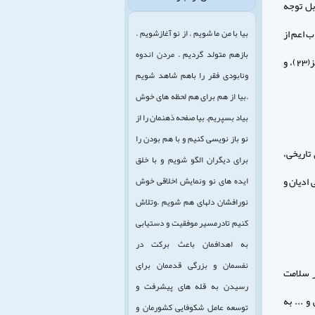
بل توجه
ب اعم از
بیا با من ما شویم . از نو آغازشویم .
بازهم متولد گردیم . مردن اندوه
مرجع و عادى بالغ مى‏شود. از جمله اينها دائرة المعارف دين و اخلاق(22)، ويراسته جيمز هيستينگز(23)، و
ونابودی فقر را باهم شاهد شویم
.بیا از هم برای هم لحظه های خوش
بیاد بسپریم. بیا صفحه ذهنمان را از
نو باز نویسی کنیم و با هم بودن را
تاريخى،
برای دیگران الگو شویم و با خلق
 اديان و
ایده های نو ونمایش اخلاقی خوش
نورافشان دلهای هم شویم .وتلاش
کنیم تادرمسیر موفقیت و دستیابی
به اهدافمان باعث برکت در
نفسمان و بزرگی قدممان برای
ر سلامت
رسیدن به قله های پیشرفت و
 ... به
توسعه عامل شکوفایی کشورمان و