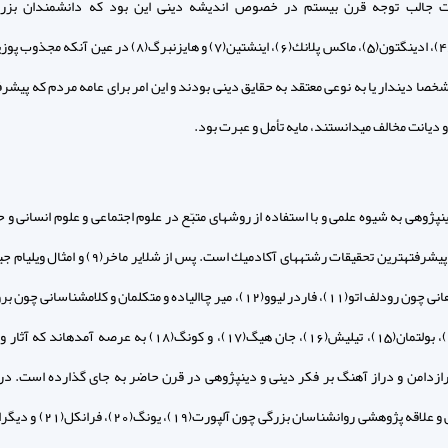
قات جالب توجه قرن بيستم در خصوص انديشه دينى اين بود كه دانشمندان بزر
پوانكاره(4)، ادينگتون(5)، ماكس پلانك(6)، اينشتين(7) و هايزنبرگ(8) در عي
خصا ديندار يا به نوعى معتقد به حقايق دينى بودند و اين امر براى عامه مردم كه پيشر
 و ديانت مخالف مى‏دانستند، مايه تأمل و عبرت بود.
ن‏پژوهى به شيوه علمى و با استفاده از روشهاى متبّع در علوم اجتماعى و علوم انسانى و 
بارت(14)، بولتمان(15)، تيليش(16)، جان هيگ(17)، و كونگ(18) به عرصه آمده‏ا
رازدامن و دراز آهنگ بر فكر دينى و دين‏پژوهى در قرن حاضر به جاى گذارده است. در 
دلبستگى و علاقه پژوهشى روانشناسان بزرگى چون آل