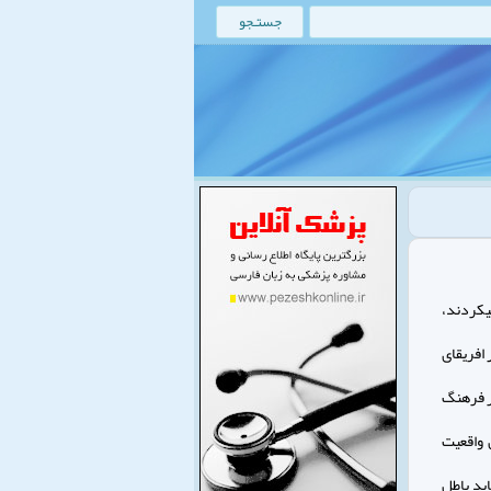
‏كردند،
 در افريقاى
ظر فرهنگ
ها به وجود خداوند ايمان دارند (الياده، 1374). اين واقعيت
ابد باطل