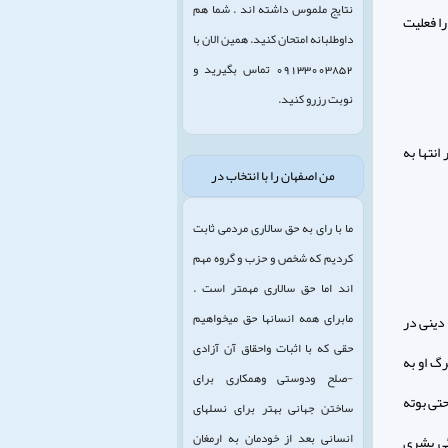
نتایج ملموس داشته اند . شما هم
ا فعليت
داوطلبانه امتحان کنید. همین الان با
09133003852 تماس بگیرید و
نوبت رزرو کنید.
انتها به
من اصفهان را با انتخاب در
ما با رای به حق سالاری مردمی ثابت
کردیم که شخص و حزب و گروه مهم
اند اما حق سالاری مهمتر است .
مابرای همه انسانها حق میخواهیم
 دينى در
حقی که با اثبات واحقاق آن آزادی
رگ او به
-صلح ودوستی وهمکاری برای
حتى بوته
ساختن جهانی بهتر برای نسلهای
انسانی بعد از خودمان به ارمغان
وجود زندگى بشرى