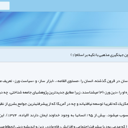
ن جهت‏گيرى مذهبى با تكيه بر اسلام(1)
اسان در قرون گذشته، انسان را «مستوى القامه»، «ابزار ساز» و «سياست ورز» تعريف مى
ولى امروزه او را «دين ورز»(3) مى‏شناسند، زيرا مطابق جديدترين پژوهشهاى جامعه شناختى، چه
كزيك كه تقريبا توسعه نيافته‏اند و چه در آمريكا كه از پيشرفته‏ترين جوامع بشرى از ن
مادى محسوب مى‏شود، بيش از 95% انسان
را كه مدعى بود با پيشرفت اجتماعى و افزايش رفاه مادى، دين و انديشه دينى انحطاط مى‏ي