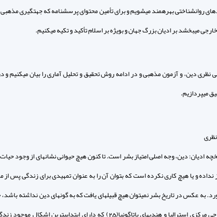
اى روان‏شناختى بهره‏مند مى‏شويم و براى تأمين محتواى پرسشنامه كه جهت‏گيرى مذهبى ر
ارجى مى‏بخشد بر اديان بزرگ جهان و بويژه بر اسلام تأكيد و تكيه مى‏كنيم.
نى نظرى دين، و آزمون مذهبى و در ادامه روش تحقيق و تحليل آمارى را بيان مى‏كنيم و در 
يق مى‏پردازيم.
تاريخچه اديان: دين، وجه اصلى امتياز بشر است. تا كنون هيچ حيوانى نشانه‏اى از وجود حيات
نداده و يا هيچ كارى نكرده است كه بتوان آن را به عنوان تمهيدى براى زندگى پس از م
. به عكس در تاريخ بشر نمى‏توان هيچ قبيله‏اى يافت كه به گونه‏اى دين نداشته باشد، 
كاران نواحى مركزى استراليا و هنديهاى پاتاگونيا(25) كه داراى ابتدايى‏ترين اشكال م