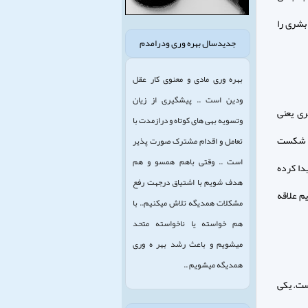
بشرى را
جدیدسال بهره وری ودرامدم
بهره وری مادی و معنوی کار عقل
ودین است .. پیشگیری از زیان
رى يعنى
وتسویه بهی های کوتاه و درازمدت با
ه) شكست
تعامل و اقدام مشترک صورت پذیر
است .. وقتی باهم همسو و هم
دا كرده
هدف شویم با اشتیاق درجهت رفع
م علاقه
مشکلات همدیگه تلاش میکنیم.. با
هم خواسته یا ناخواسته متحد
میشویم و باعث رشد بهر ه وری
همدیگه میشویم ..
ست. يكى