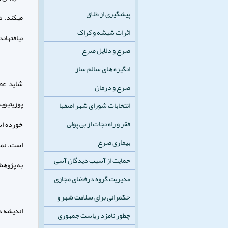
پیشگیری از طلاق
مى‏كند. 
اثرات شیشه و کراک
نيافته‏اند
صرع و دلایل صرع
انگیزه های سالم ساز
شايد عصر
صرع و درمان
پوزيتيوي
انتخابات شورای شهر اصفها
فقر و راه نجات از بی پولی
خورده اس
بیماری صرع
است. نمو
حمایت از آسیب دیدگان آسی
به پژوهشه
مدیریت گروه درفضای مجازی
حکمرانی برای سلامت شهر و
انديشه د
چطور نامزد ریاست جمهوری