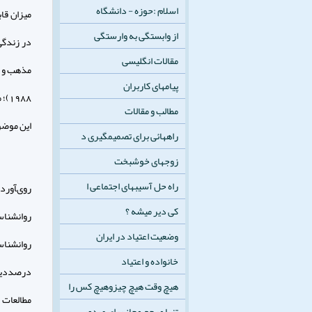
اسلام :حوزه - دانشگاه
ميزان قاب
از وابستگی به وارستگی
مقالات انگلیسی
پیامهای کاربران
مطالب و مقالات
اين موضو
راههائی برای تصمیمگیری د
زوجهای خوشبخت
راه حل آسيبهای اجتماعی ا
روى‏آورد
کی دیر میشه ؟
روان‏شنا
وضعیت اعتیاد در ایران
روان‏شنا
خانواده و اعتیاد
درصدديم 
هیچ وقت هیچ چیزوهیچ کس را
مطالعات 
تنها مرجع مجاز برای صدور