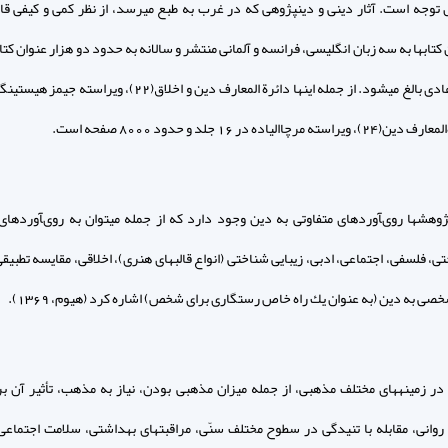
 توجه است. آثار دينى و دين‏پژوهى كه در غرب به طبع مى‏رسد، از نظر كمى و كيفى قا
كتابها به سه زبان انگليسى، فرانسه و آلمانى منتشر و سالانه به حدود دو هزار عنوان كتا
سته مرچاالياده در 16 جلد و حدود 8000 صفحه است.
ژوهشها روى‏آوردهاى متفاوتى به دين وجود دارد كه از جمله مى‏توان به روى‏آوردهاى 
تى، فلسفى، اجتماعى، ادبى، زيبايى شناختى (انواع قالبهاى هنرى)، اخلاقى، مقايسه تطبيقى
 به دين (به عنوان يك راه خاص رستگارى براى شخص) اشاره كرد (هيوم، 1369).
در زمينه‏هاى مختلف مذهبى، از جمله ميزان مذهبى بودن، نياز به مذهب، تأثير آن ب
وانى، مقابله با تنيدگى در سطوح مختلف سنّى، مراقبتهاى بهداشتى، سلامت اجتماعى و