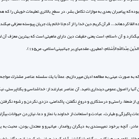
بوده كه پيامبران بعدى به موازات تكامل بشر، در سطح بالاترى تعليمات خويش را كه هم
ه القا كرده‏اند... قرآن كريم دين خدا را از آدم تا خاتم يك جريان پيوسته معرّفى مى‏كند 
ى‏گذارد و آن «اسلام» است يعنى حقيقت دين داراى ماهيتى است كه بهترين معرّف آن لف
الدِّينَ عِنْدَاللّهِ الاِْسْلام» (مطهرى، مقدمه‏اى بر جهان‏بينى اسلامى، ص165).
ه به صورت عينى به مطالعه اديان مى‏پردازيم، عملاً با يك سلسله عناصر مشترك مواجه 
ن آنها را اصول عمومى ديندارى ناميد. آن عناصر عبارتند از: خداشناسى و يكتاپرستى، ني
از ضعفا، راستى و درستكارى و دروغ نگفتن، پاكدامنى، دزدى نكردن و رشوه نگرفتن، 
ات پاكيزگى و طهارت، عبادت و استعانت از خداوند با نماز و دعا، نيازردن حيوانات بى‏آزار
 مادر، آنچه برخود نمى‏پسندى به ديگران روامدار، ميانه‏رو و معتدل بودن، محبت به ي
لق، تقوى و پرهيزكارى، بى‏گناه را نكشتن، آباد كردن جهان، ياد كردن از مردگان با خي