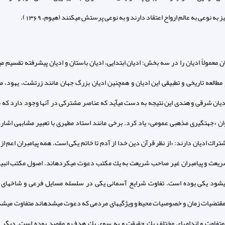
 به نوعى به عالم ارواح اعتقاد دارند و به نوعى پرستش مى‏كنند (هيوم، 1369).
ن معمولاً اديان را در سه بخش: اديان ابتدايى، اديان باستان و اديان پيشرفته تقسيم مى‏
مطالعه تاريخى و تطبيقى اين اديان و هم‏چنين اديان بزرگ جهان مانند زرتشت، يهود، 
ديان شرقى و هندى اين نتيجه به دست مى‏آيد كه عناصر مشتركى در آنها وجود دارد كه مى
وان «جهت‏گيرى مذهبى عمومى» ياد كرد. برخى مانند استاد مطهرى با تعبير مشابهى اشاره
شتراك اديان دارند: «از نظر قرآن دين خدا از آدم تا خاتم يكى است. همه پيامبران اعم از 
عت و پيامبران غير صاحب شريعت به يك مكتب دعوت مى‏كرده‏اند. اصول مكتب انبيا
ى‏شود يكى بوده است. تفاوت شرايع آسمانى يكى در سلسله مسايل فرعى و شاخه‏اى 
تضيات زمان و خصوصيات محيط و ويژگيهاى مردمى كه دعوت مى‏شده‏اند متفاوت مى‏شد
تفاوت و اندامهاى مختلف يك حقيقت و به سوى يك هدف و مقصد بوده است. ديگر