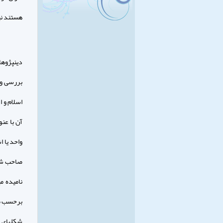
هستند نيز
دين‏پژوها
بررسى و 
اسلام و ا
آن با عن
واحد يا ا
صاحب شري
ناميده م
برحسب مق
شكلهاى م