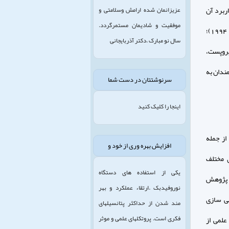
اربرد آن
عزیزانمان شده ارامش وسلامتی و
موفقیت و شادیمان مستمرگردد.
در زندگى انسان منتشر مى‏شود. براى مثال مجله مذهب و پزشكى (هارلى، 1985 به نقل از لوين، 1994)؛
سال نو مبارک .دکتر آذربایجانی
ب مذهبى (پروپست،
1) و... . رويكرد دانشمندان به
سرنوشتتان در دست شما
اینجا را کلیک کنید
از جمله
افزایش بهره وری از خود و
ى مختلف
یکی از استفاده های دستگاه
ن پژوهش
نوروفیدبک .ارتقاء عملکرد و بهر
ّى سازى
مند شدن از حداکثر پتانسیلهای
فکری است. پروتکلهای علمی و موثر
علمى از