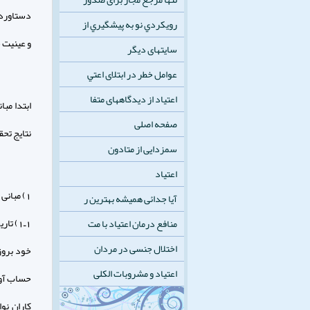
دستاورده
رويكردي نو به پيشگيري از
و عينيت خ
سایتهای دیگر
عوامل خطر در ابتلای اعتي
اعتیاد از دیدگاههای متفا
ابتدا مبا
صفحه اصلی
نتايج تحق
سمزدایی از متادون
اعتیاد
1) مبانى نظرى
آیا جدائی همیشه بهترین ر
1ـ1) 
منافع درمان اعتیاد با مت
اختلال جنسی در مردان
خود بروز 
اعتیاد و مشروبات الکلی
حساب آورد