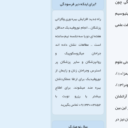
گى چون
؟برای اینکه دیر فرسودگی
ن آنكه مجذوب پوزيتيوسيم
راه جدید افزایش بهره وری وکارائی
فت علمى
پزشکان .. انجام نوروفیدبک حداقل
هفته ای دو یا سه جلسه نیم ساعته
است .. مطالعات نشان داده اند
جراحان میکروسکوپیک و
حتى علوم
روانپزشکان و سایر پزشکان پر
استرس وجراحان زنان و زایمان از
طبيعى از پيشرفته‏ترين تحقيقات رشته‏هاى آكادميك است. پس از شلاير ماخر(9) و امثال ويليام جيمز(10)،
نوروفیدبک برای ارتقا عملکردشان
دين پژوهانى چون رودلف اتو(11)، فاردر ليوو(12)، مير چاالياده و متكلمان و كلام‏شناسانى چون برونر(13)،
بهره مند میشوند. برای اطلاع
ند كه آثار و آرائشان
بیشتر یا رزرو نوبت با
09133003852 تماس بگیرید
اين بين
پورت(19)، يونگ(20)، فرانكل(21) و ديگران نيز در
سال نو مبارک