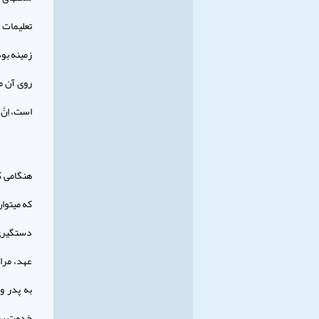
تعليمات 
زمينه بود
روى آن م
است، اِنَّ 
هنگامى ك
كه مى‏توا
دستگيرى 
عهد، مراع
به پدر و
خدمت به خ