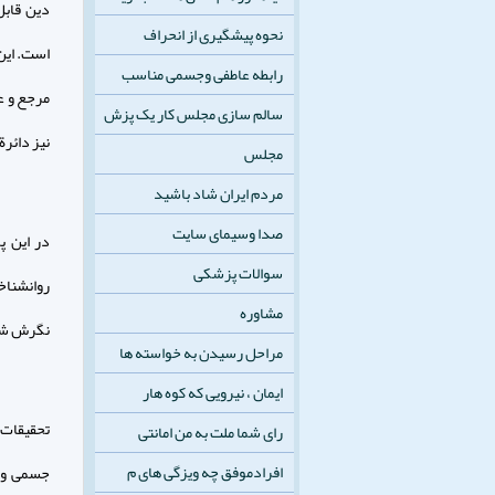
دين قابل
نحوه پیشگیری از انحراف
است. اين 
رابطه عاطفی وجسمی مناسب
سالم سازی مجلس کار یک پزش
نيز دائرة‏المعارف دين(24)، ويرا
مجلس
مردم ایران شاد باشید
صدا وسیمای سایت
در اين پ
سوالات پزشکی
روان‏شناخ
مشاوره
نگرش شخصى
مراحل رسیدن به خواسته ها
ایمان ، نیرویی که کوه هار
تحقيقات 
رای شما ملت به من امانتی
افرادموفق چه ویزگی های م
جسمى و ر