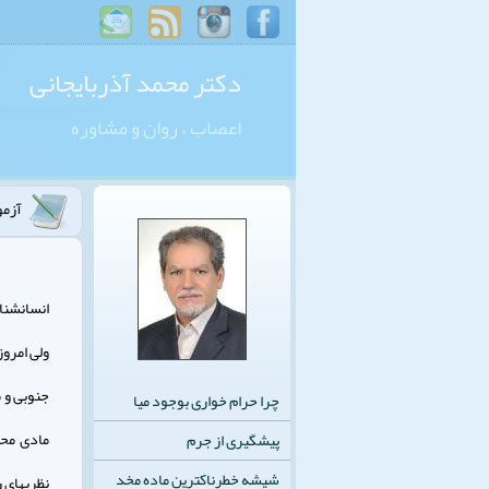
دکتر محمد آذربایجانی
اعصاب ، روان و مشاوره
آزمو
انسان‏شن
جنوبى و م
چرا حرام خواری بوجود میا
پیشگیری از جرم
شیشه خطرناکترین ماده مخد
نظريه‏اى 