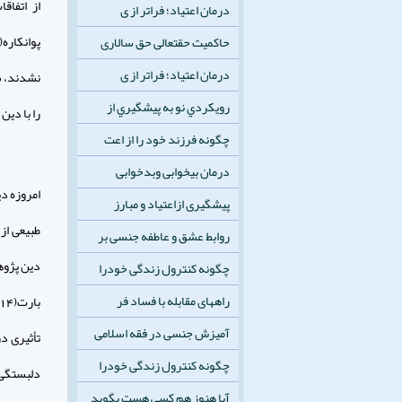
از اتفا
درمان اعتیاد؛ فراتر از ی
حاکمیت حقتعالی حق سالاری
درمان اعتیاد؛ فراتر از ی
نشدند، ش
رويكردي نو به پيشگيري از
را با دين
چگونه فرزند خود را از اعت
درمان بیخوابی وبدخوابی
امروزه دي
پیشگیری ازاعتیاد و مبارز
روابط عشق و عاطفه جنسی بر
چگونه کنترول زندگی خودرا
راههای مقابله با فساد فر
آمیزش جنسی در فقه اسلامی
تأثيرى د
چگونه کنترول زندگی خودرا
آیا هنوز هم کسی هست بگوید