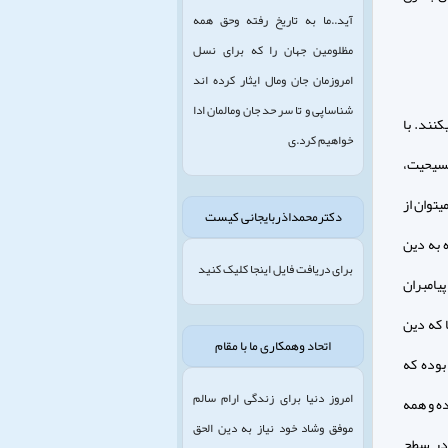
آید..ما به تاریخ رفته وحق همه
مظلومین جهان را که برای نسل
امروزمان جان ومال ایثار کرده اند
شناساپی و تا سر حد جان ومالمان ادا
كنند. با
خواهیم کرد.ی
مسيحيت،
‏توان از
دکترمحمداذربایجانی کیست
 به دين
برای دریافت فایل اینجا کلیک کنید
پيامبران
 كه دين
اتحاد وهمکاری ما با مقام
بوده كه
امروز دنیا برای زندگی ارام سالم
ه و همه
موفق وشاد خود نیاز به دین الحق
 در سطح