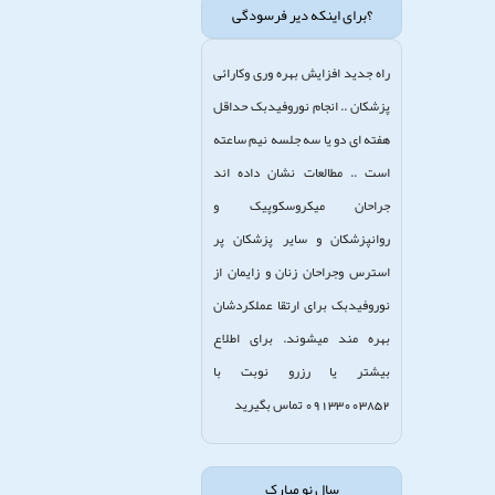
؟برای اینکه دیر فرسودگی
راه جدید افزایش بهره وری وکارائی
پزشکان .. انجام نوروفیدبک حداقل
هفته ای دو یا سه جلسه نیم ساعته
است .. مطالعات نشان داده اند
جراحان میکروسکوپیک و
روانپزشکان و سایر پزشکان پر
استرس وجراحان زنان و زایمان از
نوروفیدبک برای ارتقا عملکردشان
بهره مند میشوند. برای اطلاع
بیشتر یا رزرو نوبت با
09133003852 تماس بگیرید
سال نو مبارک