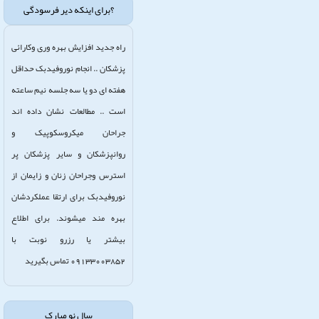
؟برای اینکه دیر فرسودگی
راه جدید افزایش بهره وری وکارائی
پزشکان .. انجام نوروفیدبک حداقل
هفته ای دو یا سه جلسه نیم ساعته
است .. مطالعات نشان داده اند
جراحان میکروسکوپیک و
روانپزشکان و سایر پزشکان پر
استرس وجراحان زنان و زایمان از
نوروفیدبک برای ارتقا عملکردشان
بهره مند میشوند. برای اطلاع
بیشتر یا رزرو نوبت با
09133003852 تماس بگیرید
سال نو مبارک