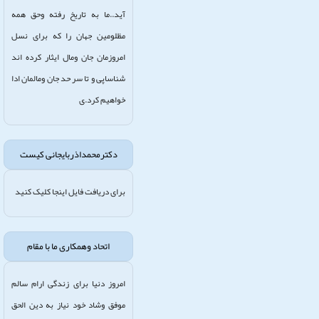
آید..ما به تاریخ رفته وحق همه
مظلومین جهان را که برای نسل
امروزمان جان ومال ایثار کرده اند
شناساپی و تا سر حد جان ومالمان ادا
خواهیم کرد.ی
دکترمحمداذربایجانی کیست
برای دریافت فایل اینجا کلیک کنید
اتحاد وهمکاری ما با مقام
امروز دنیا برای زندگی ارام سالم
موفق وشاد خود نیاز به دین الحق