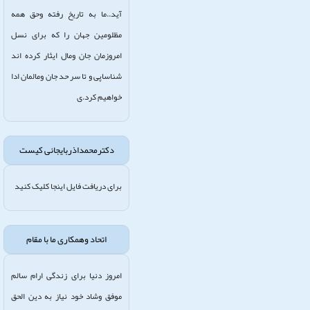
آید..ما به تاریخ رفته وحق همه
مظلومین جهان را که برای نسل
امروزمان جان ومال ایثار کرده اند
شناساپی و تا سر حد جان ومالمان ادا
خواهیم کرد.ی
دکترمحمداذربایجانی کیست
برای دریافت فایل اینجا کلیک کنید
اتحاد وهمکاری ما با مقام
امروز دنیا برای زندگی ارام سالم
موفق وشاد خود نیاز به دین الحق