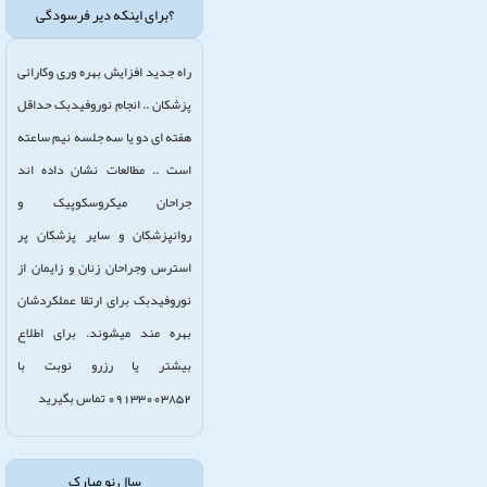
؟برای اینکه دیر فرسودگی
راه جدید افزایش بهره وری وکارائی
پزشکان .. انجام نوروفیدبک حداقل
هفته ای دو یا سه جلسه نیم ساعته
است .. مطالعات نشان داده اند
جراحان میکروسکوپیک و
روانپزشکان و سایر پزشکان پر
استرس وجراحان زنان و زایمان از
نوروفیدبک برای ارتقا عملکردشان
بهره مند میشوند. برای اطلاع
بیشتر یا رزرو نوبت با
09133003852 تماس بگیرید
سال نو مبارک