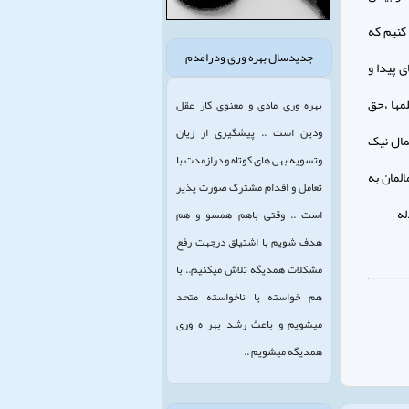
کنیم که
جدیدسال بهره وری ودرامدم
 پیدا و
لمها ،حق
بهره وری مادی و معنوی کار عقل
ودین است .. پیشگیری از زیان
مال نیک
وتسویه بهی های کوتاه و درازمدت با
المان به
تعامل و اقدام مشترک صورت پذیر
له
است .. وقتی باهم همسو و هم
هدف شویم با اشتیاق درجهت رفع
مشکلات همدیگه تلاش میکنیم.. با
هم خواسته یا ناخواسته متحد
میشویم و باعث رشد بهر ه وری
همدیگه میشویم ..