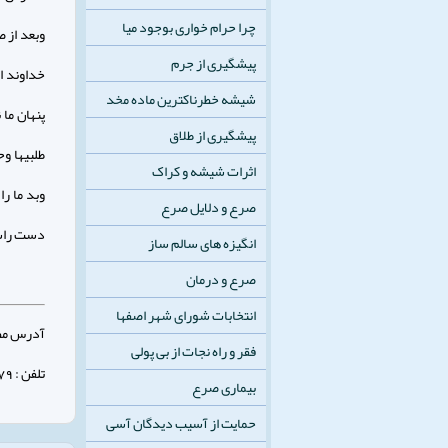
چرا حرام خواری بوجود میا
وبعد از 
پیشگیری از جرم
خداوند ا
شیشه خطرناکترین ماده مخد
پنهان ما 
پیشگیری از طلاق
طلبیها و
اثرات شیشه و کراک
وبد ما را
صرع و دلایل صرع
دست راست
انگیزه های سالم ساز
صرع و درمان
انتخابات شورای شهر اصفها
آدرس مطب 
فقر و راه نجات از بی پولی
تلفن : 32347879 - 031
بیماری صرع
حمایت از آسیب دیدگان آسی