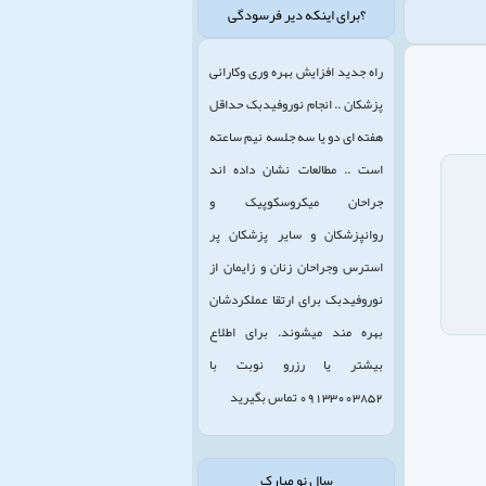
؟برای اینکه دیر فرسودگی
راه جدید افزایش بهره وری وکارائی
پزشکان .. انجام نوروفیدبک حداقل
هفته ای دو یا سه جلسه نیم ساعته
است .. مطالعات نشان داده اند
جراحان میکروسکوپیک و
روانپزشکان و سایر پزشکان پر
استرس وجراحان زنان و زایمان از
نوروفیدبک برای ارتقا عملکردشان
بهره مند میشوند. برای اطلاع
بیشتر یا رزرو نوبت با
09133003852 تماس بگیرید
سال نو مبارک