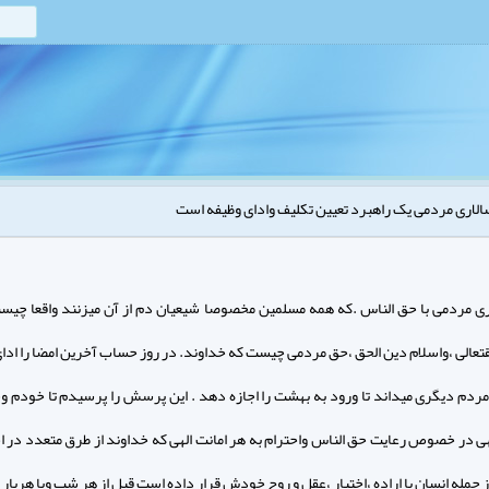
لاری مردمی یک راهبرد تعیین تکلیف وادای وظیفه است
ی مردمی با حق الناس .که همه مسلمین مخصوصا شیعیان دم از آن میزنند واقعا چیس
تعالی ،واسلام دین الحق ،حق مردمی چیست که خداوند. در روز حساب آخرین امضا را ادای
 مردم دیگری میداند تا ورود به بهشت را اجازه دهد . این پرسش را پرسیدم تا خودم وش
لهی در خصوص رعایت حق الناس واحترام به هر امانت الهی که خداوند از طرق متعدد در اخ
 جمله انسان با اراده ،اختیار ،عقل و روح خودش قرار داده است قبل از هر شب وبا هربار