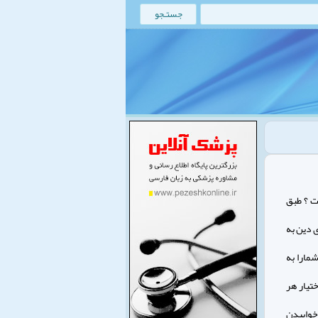
ت ؟ طبق
 دین به
مارا به
تیار هر
 خوابیدن