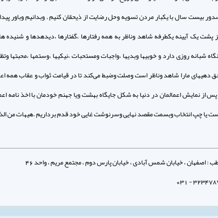
صدور بیست سال با یکبار مردن تسویه وحل رضایت از ذیحقان کنیم . وبدانیم وباور پیدا 
ز پشت یک آیینه یکطرفه شاهد وناظر به همه رفتارها ،گفتارها ،دیدهدها و شنیده های
نگاه شبانه روزی دارد و خوبیها وبدیها ،واجبات ومستحبات ،نیکیها ،وستمها ،محبتها وتظ
حق دهیهای مارا شاهد وناظر است وصلت وضبط می‌کند تا در قیامت ثواب و عقاب همه اع
 پس از نمایش اعمالمان در دنیا به شکل جایگاه بهشت ویا جهنم خودمان با اخذ نامه اعم
 یا چپ انتخاب وبسمت مقصد نهایی وسرنوشت غایی خود قدم برداریم .هیهات من الذ
: اصفهان ، خیابان شمس آبادی ، خیابان پارس دوم ، مجتمع مریم ، واحد 46