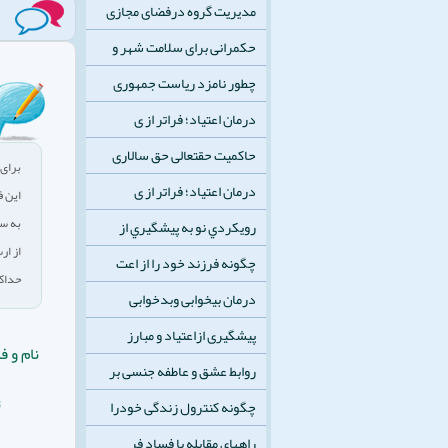
مدیریت گروه درفضای مجازی
حکمرانی برای سلامت شهر و
چطور نامزد ریاست جمهوری
درمان اعتیاد؛ فراتر از ی
حاکمیت حقتعالی حق سالاری
برای 
درمان اعتیاد؛ فراتر از ی
این ف
به سو
رويكردي نو به پيشگيري از
از ار
چگونه فرزند خود را از اعت
حداکثر 
درمان بیخوابی وبدخوابی
پیشگیری ازاعتیاد و مبارز
نام و ف
روابط عشق و عاطفه جنسی بر
ت
چگونه کنترول زندگی خودرا
راههای مقابله با فساد فر