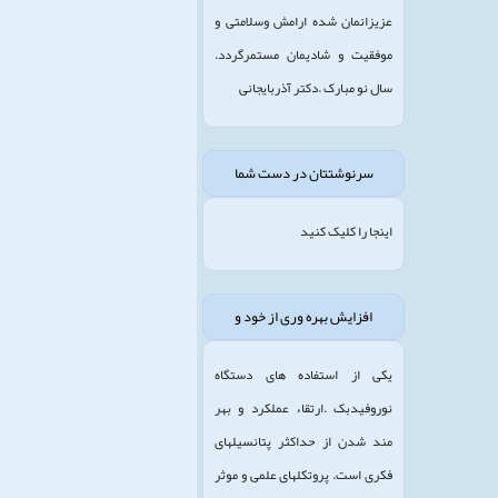
عزیزانمان شده ارامش وسلامتی و
موفقیت و شادیمان مستمرگردد.
سال نو مبارک .دکتر آذربایجانی
سرنوشتتان در دست شما
اینجا را کلیک کنید
افزایش بهره وری از خود و
یکی از استفاده های دستگاه
نوروفیدبک .ارتقاء عملکرد و بهر
مند شدن از حداکثر پتانسیلهای
فکری است. پروتکلهای علمی و موثر